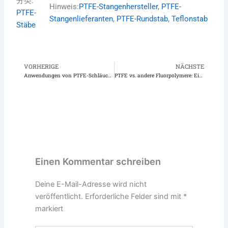
分类:
Hinweis:
PTFE-Stangenhersteller
, 
PTFE-
PTFE-
Stangenlieferanten
, 
PTFE-Rundstab
, 
Teflonstab
Stäbe
VORHERIGE
NÄCHSTE
Zurück
N
Anwendungen von PTFE-Schläuchen mit Metallgeflecht: Haltbarkeit und Vielseitigkeit in modernen Industrien
PTFE vs. andere Fluorpolymere: Ein umfassender Vergleichsleitfaden
Einen Kommentar schreiben
Deine E-Mail-Adresse wird nicht
veröffentlicht.
Erforderliche Felder sind mit
*
markiert