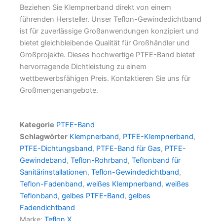
Beziehen Sie Klempnerband direkt von einem
führenden Hersteller. Unser Teflon-Gewindedichtband
ist für zuverlässige Großanwendungen konzipiert und
bietet gleichbleibende Qualität für Großhändler und
Großprojekte. Dieses hochwertige PTFE-Band bietet
hervorragende Dichtleistung zu einem
wettbewerbsfähigen Preis. Kontaktieren Sie uns für
Großmengenangebote.
Kategorie
PTFE-Band
Schlagwörter
Klempnerband
,
PTFE-Klempnerband
,
PTFE-Dichtungsband
,
PTFE-Band für Gas
,
PTFE-
Gewindeband
,
Teflon-Rohrband
,
Teflonband für
Sanitärinstallationen
,
Teflon-Gewindedichtband
,
Teflon-Fadenband
,
weißes Klempnerband
,
weißes
Teflonband
,
gelbes PTFE-Band
,
gelbes
Fadendichtband
Marke:
Teflon X