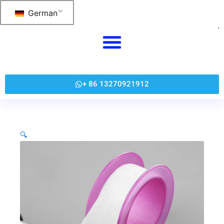
Zum
German
Inhalt
springen
+ 86 13270921912
🔍