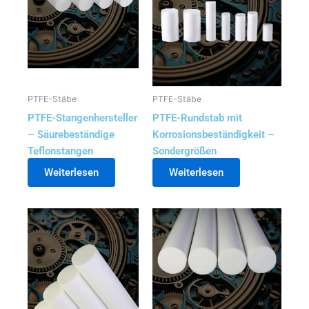
PTFE-Stäbe
PTFE-Stäbe
PTFE-Stangenhersteller
PTFE-Rundstab mit
– Säurebeständige
Korrosionsbeständigkeit –
Teflonstangen
Sondergrößen
Weiterlesen
Weiterlesen