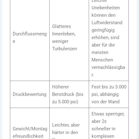
Leichte
Unebenheiten
können den
Luftwiderstand
Glatteres
geringfügig
Durchflussmeng
Innenleben,
erhöhen, sind
e
weniger
aber für die
Turbulenzen
meisten
Menschen
vernachlässigba
r.
Höherer
Fest bis zu 3.000
Druckbewertung
Berstdruck (bis
psi, abhängig
zu 5.000 psi)
von der Wand
Etwas sperriger,
aber 2x
Leichter, aber
Gewicht/Montag
schneller in
härter in den
efreundlichkeit
komplexen