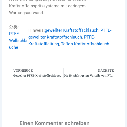
Kraftstoffeinspritzsysteme mit geringem
Wartungsaufwand.
分类:
Hinweis:
gewellter Kraftstoffschlauch
, 
PTFE-
PTFE-
gewellter Kraftstoffschlauch
, 
PTFE-
Wellschlä
Kraftstoffleitung
, 
Teflon-Kraftstoffschlauch
uche
VORHERIGE
NÄCHSTE
Zurück
N
Gewellter PTFE-Kraftstoffschlauch vs. Gummischlauch: Was ist besser?
Die 10 wichtigsten Vorteile von PTFE-Faltschläuchen: Erschließen Sie Flexibilität und Haltbarkeit für Ihr nächstes Projekt
Einen Kommentar schreiben