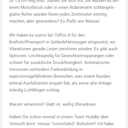
zu 1,5 cm eng sind. Stellen Sie sich vor, Sie würden es um
einen Motorblock oder in einen Roboterarm schlängeln -
glatte Rohre würden Ihnen jeden Zentimeter streitig
machen, aber gewundene? Es fließt wie Wasser.
Wir haben es zuerst bei Teflon X für den
Kraftstofftransport in Geländefahrzeugen eingesetzt, wo
Vibrationen gerade Linien zerstören würden. Es gibt auch
Optionen: Leichtwandig für Gewichtseinsparungen oder
schwer für zusätzliche Druckfestigkeit. Antistatische
Versionen verhindern Funkenbildung in
explosionsgefährdeten Bereichen, was einem Kunden
einmal Ausfallzeiten erspart hat, als seine alte Anlage
ständig Lichtbögen schlug.
Warum verworren? Glatt vs. wellig Showdown
Haben Sie schon einmal in einem Team Huddle über
"smooth bore" versus "convoluted" diskutiert? Ich habe,