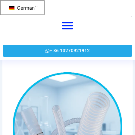
Zum
German
Inhalt
springen
+ 86 13270921912