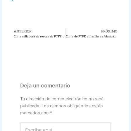
ANTERIOR
PRÓXIMO
Anterior
Pr
Cinta selladora de roscas de PTFE versus sellador de tuberías: ¿cuál es mejor para la plomería moderna?
Cinta de PTFE amarilla vs. blanca: La diferencia crítica en seguridad para líneas de gas
Deja un comentario
Tu dirección de correo electrónico no será
publicada.
Los campos obligatorios están
marcados con
*
Escribe
aquí..