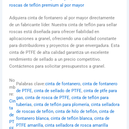
roscas de teflón premium al por mayor
Adquiera cinta de fontanero al por mayor directamente
de un fabricante líder. Nuestra cinta de teflón para sellar
roscas está diseñada para ofrecer fiabilidad en
aplicaciones a granel, ofreciendo una calidad constante
para distribuidores y proyectos de gran envergadura. Esta
cinta de PTFE de alta calidad garantiza un excelente
rendimiento de sellado a un precio competitivo.
Contáctenos para solicitar presupuestos a granel.
No
Palabras clave:
cinta de fontanero
, 
cinta de fontanero
mb
de PTFE
, 
cinta de sellado de PTFE
, 
cinta de ptfe para
re:
gas
, 
cinta de rosca de PTFE
, 
cinta de teflón para
Cin
tuberías
, 
cinta de teflón para plomería
, 
cinta selladora
ta
de roscas de teflón
, 
cinta de hilo de teflón
, 
cinta de
de
fontanero blanca
, 
cinta de teflón blanca
, 
cinta de
PT
PTFE amarilla
, 
cinta selladora de rosca amarilla
FE