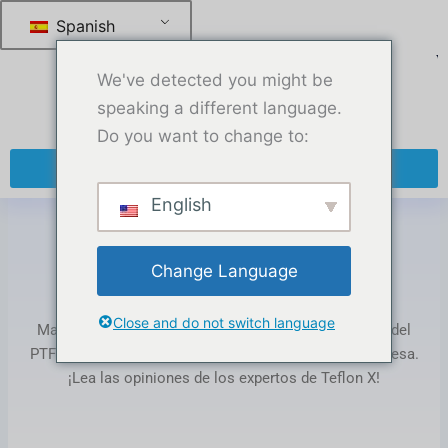
Saltar
Spanish
al
contenido
We've detected you might be
speaking a different language.
Do you want to change to:
+ 86 13270921912
English
Hogar
-
Ciclo de vida del PTFE
Change Language
Etiqueta: PTFE lifecycle
Close and do not switch language
Manténgase al día con las tendencias de la industria del
PTFE, consejos sobre productos y noticias de la empresa.
¡Lea las opiniones de los expertos de Teflon X!