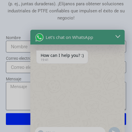
(p. ej., juntas duraderas). ¡Elíjanos para obtener soluciones
industriales de PTFE confiables que impulsen el éxito de su
negocio!
Let's chat on WhatsApp
Nombre
How can I help you? :)
Correo electrónico
19:41
Mensaje
Enviar
"+chaty_settings.lang.emoji_picker+"
Send