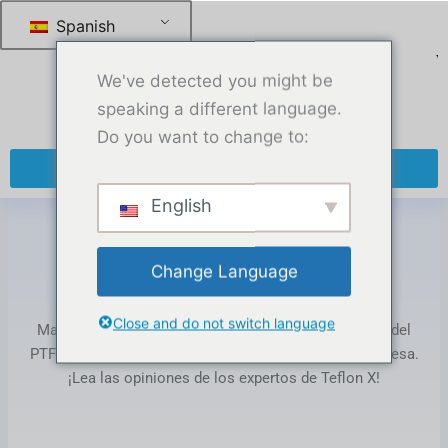
Saltar
Spanish
al
contenido
We've detected you might be
speaking a different language.
Do you want to change to:
+ 86 13270921912
English
Hogar
-
Beneficios del sistema de combustible
Change Language
Etiqueta: Fuel System Benefits
Close and do not switch language
Manténgase al día con las tendencias de la industria del
PTFE, consejos sobre productos y noticias de la empresa.
¡Lea las opiniones de los expertos de Teflon X!