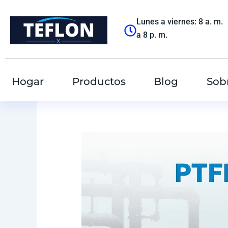
Saltar
al
Lunes a viernes: 8 a. m.
contenido
a 8 p. m.
Hogar
Productos
Blog
Sob