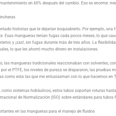
r mantenimiento en 60% después del cambio. Eso es enorme: me
rincheras
contado historias que te dejarían boquiabierto. Por ejemplo, un
iente. Esas mangueras tenían fugas cada pocos meses, lo que 
terior, y ¡zas!, sin fugas durante más de tres años. La flexibilid
les, lo que les ahorró mucho dinero en instalaciones.
co, las mangueras tradicionales reaccionaban con solventes, con
 por el PTFE, los niveles de pureza se dispararon; las pruebas 
osas como esta las que me entusiasman con lo que hacemos en T
ón, como sistemas hidráulicos, estos tubos soportan roturas ha
nacional de Normalización (ISO) sobre estándares para tubos flex
mportantes en las mangueras para el manejo de fluidos