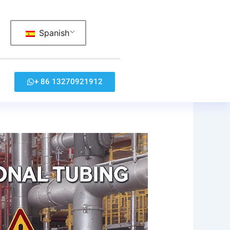
Spanish
+ 86 13270921912