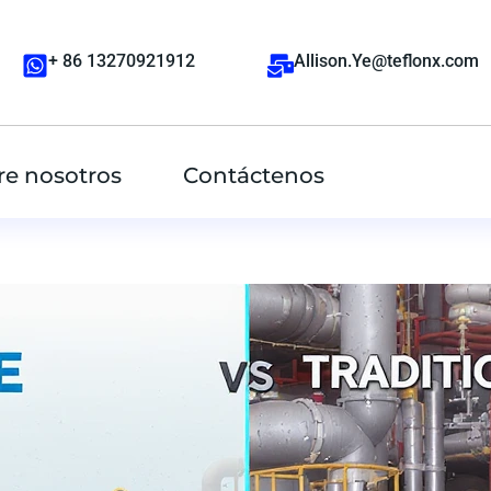
+ 86 13270921912
Allison.Ye@teflonx.com
re nosotros
Contáctenos