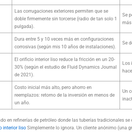
Las corrugaciones exteriores permiten que se
Se p
doble firmemente sin torcerse (radio de tan solo 1
más 
pulgada).
Dura entre 5 y 10 veces más en configuraciones
Se d
corrosivas (según mis 10 años de instalaciones).
El orificio interior liso reduce la fricción en un 20-
Los 
30% (según el estudio de Fluid Dynamics Journal
hace
de 2021).
Costo inicial más alto, pero ahorro en
Un c
reemplazos: retorno de la inversión en menos de
inac
un año.
 en refinerías de petróleo donde las tuberías tradicionales se c
interior liso
Simplemente lo ignora. Un cliente anónimo (una 