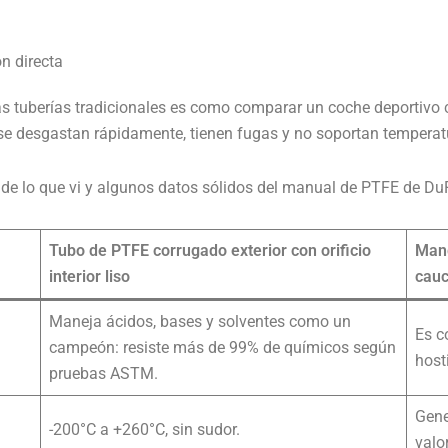
n directa
as tuberías tradicionales es como comparar un coche deportiv
ero se desgastan rápidamente, tienen fugas y no soportan temper
 de lo que vi y algunos datos sólidos del manual de PTFE de DuPon
Tubo de PTFE corrugado exterior con orificio
Mang
interior liso
cauc
Maneja ácidos, bases y solventes como un
Es c
campeón: resiste más de 99% de químicos según
host
pruebas ASTM.
Gene
-200°C a +260°C, sin sudor.
valo