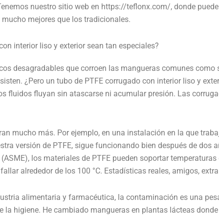
enemos nuestro sitio web en https://teflonx.com/, donde puede 
 mucho mejores que los tradicionales.
 interior liso y exterior sean tan especiales?
micos desagradables que corroen las mangueras comunes como si
isten. ¿Pero un tubo de PTFE corrugado con interior liso y ext
 los fluidos fluyan sin atascarse ni acumular presión. Las corrugac
uran mucho más. Por ejemplo, en una instalación en la que trab
estra versión de PTFE, sigue funcionando bien después de dos a
(ASME), los materiales de PTFE pueden soportar temperaturas d
lar alrededor de los 100 °C. Estadísticas reales, amigos, extr
ustria alimentaria y farmacéutica, la contaminación es una pesadi
 la higiene. He cambiado mangueras en plantas lácteas donde l