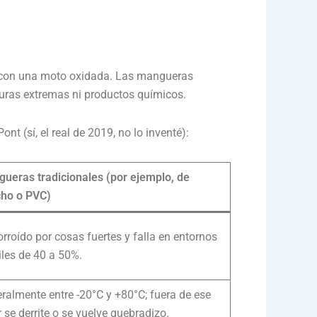
o con una moto oxidada. Las mangueras
aturas extremas ni productos químicos.
t (sí, el real de 2019, no lo inventé):
ueras tradicionales (por ejemplo, de
ho o PVC)
orroído por cosas fuertes y falla en entornos
iles de 40 a 50%.
ralmente entre -20°C y +80°C; fuera de ese
r se derrite o se vuelve quebradizo.