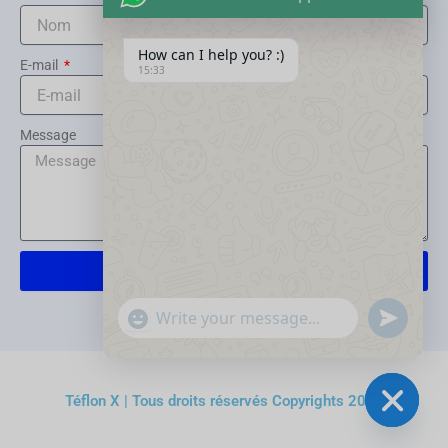
How can I help you? :)
E-mail
15:33
Message
Envoyer
"+chaty_settings.lang.emoji_picker+"
Send
WhatsApp
WhatsApp
Message
Message
Téflon X | Tous droits réservés Copyrights 2025
Hide
chaty