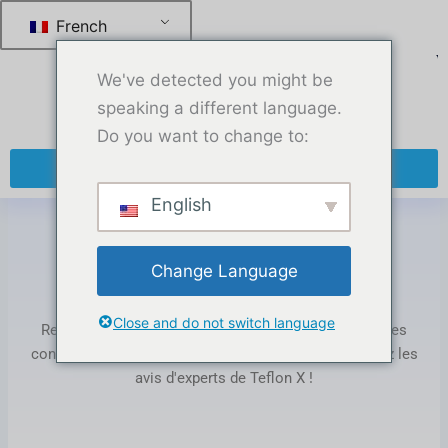
跳
French
至
内
We've detected you might be
容
speaking a different language.
Do you want to change to:
+ 86 13270921912
English
Maison
-
ruban téflon de marque privée
Change Language
Étiquette : private label teflon tape
Close and do not switch language
Restez informé des tendances du secteur du PTFE, des
conseils produits et de l'actualité de l'entreprise. Lisez les
avis d'experts de Teflon X !