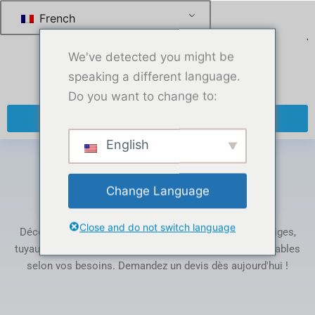
跳
French
至
内
We've detected you might be
容
speaking a different language.
Do you want to change to:
+ 86 13270921912
English
Maison
-
Produits étiquetés « teflon pipe tape »
Change Language
Étiquette : teflon pipe tape
Close and do not switch language
Découvrez notre gamme de produits en PTFE : tubes, tiges,
tuyaux ondulés, joints et films. Entièrement personnalisables
selon vos besoins. Demandez un devis dès aujourd'hui !