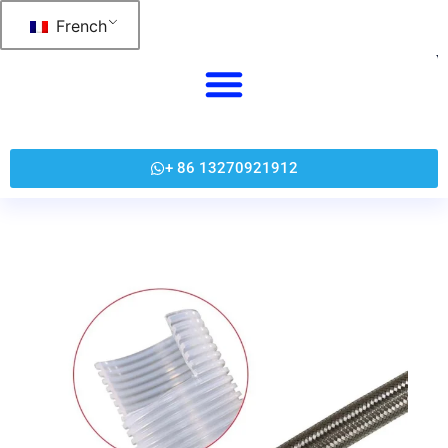
跳
French
至
内
容
+ 86 13270921912