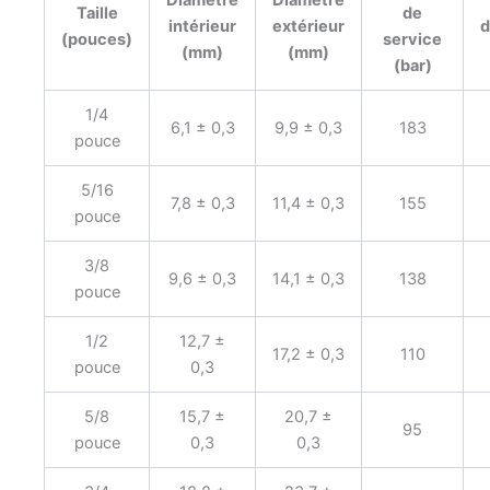
Taille
de
intérieur
extérieur
d
(pouces)
service
(mm)
(mm)
(bar)
1/4
6,1 ± 0,3
9,9 ± 0,3
183
pouce
5/16
7,8 ± 0,3
11,4 ± 0,3
155
pouce
3/8
9,6 ± 0,3
14,1 ± 0,3
138
pouce
1/2
12,7 ±
17,2 ± 0,3
110
pouce
0,3
5/8
15,7 ±
20,7 ±
95
pouce
0,3
0,3