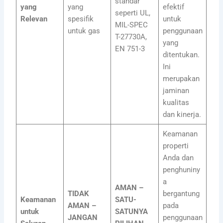
standar
yang
yang
efektif
seperti UL,
Relevan
spesifik
untuk
MIL-SPEC
untuk gas
penggunaan
T-27730A,
yang
EN 751-3
ditentukan.
Ini
merupakan
jaminan
kualitas
dan kinerja.
Keamanan
properti
Anda dan
penghuniny
a
AMAN –
TIDAK
bergantung
Keamanan
SATU-
AMAN –
pada
untuk
SATUNYA
JANGAN
penggunaan