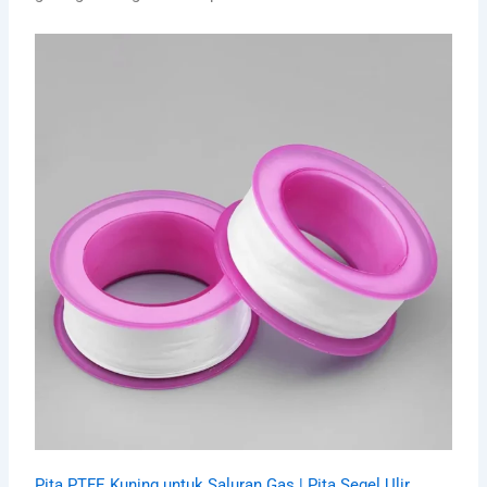
Pita PTFE Kuning untuk Saluran Gas | Pita Segel Ulir