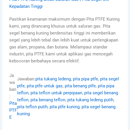
Kepadatan Tinggi
Pastikan keamanan maksimum dengan Pita PTFE Kuning
kami, yang dirancang khusus untuk saluran gas. Pita
segel benang kuning berdensitas tinggi ini memberikan
segel yang lebih tebal dan lebih kuat untuk perlengkapan
gas alam, propana, dan butana. Melampaui standar
industri, pita PTFE kami untuk aplikasi gas mencegah
kebocoran berbahaya secara efektif.
Ja
Jawaban:
pita tukang ledeng
, 
pita pipa ptfe
, 
pita segel
wa
ptfe
, 
pita ptfe untuk gas
, 
pita benang ptfe
, 
pita pipa
ban
teflon
, 
pita teflon untuk perpipaan
, 
pita segel benang
:
teflon
, 
pita benang teflon
, 
pita tukang ledeng putih
, 
Pita
pita teflon putih
, 
pita ptfe kuning
, 
pita segel benang
PTF
kuning
E