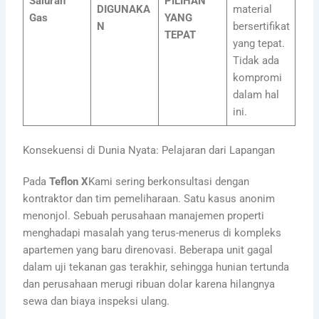
Saluran
PILIHAN
DIGUNAKA
material
Gas
YANG
N
bersertifikat
TEPAT
yang tepat.
Tidak ada
kompromi
dalam hal
ini.
Konsekuensi di Dunia Nyata: Pelajaran dari Lapangan
Pada
Teflon X
Kami sering berkonsultasi dengan
kontraktor dan tim pemeliharaan. Satu kasus anonim
menonjol. Sebuah perusahaan manajemen properti
menghadapi masalah yang terus-menerus di kompleks
apartemen yang baru direnovasi. Beberapa unit gagal
dalam uji tekanan gas terakhir, sehingga hunian tertunda
dan perusahaan merugi ribuan dolar karena hilangnya
sewa dan biaya inspeksi ulang.