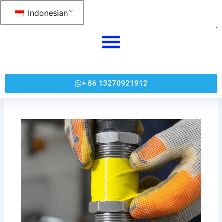
跳
Indonesian
至
内
容
+ 86 13270921912