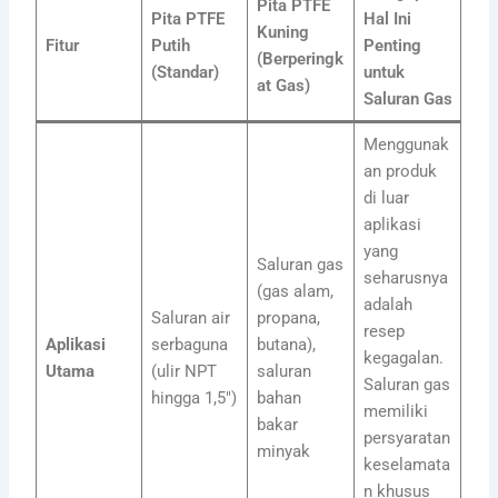
Pita PTFE
Pita PTFE
Hal Ini
Kuning
Fitur
Putih
Penting
(Berperingk
(Standar)
untuk
at Gas)
Saluran Gas
Menggunak
an produk
di luar
aplikasi
yang
Saluran gas
seharusnya
(gas alam,
adalah
Saluran air
propana,
resep
Aplikasi
serbaguna
butana),
kegagalan.
Utama
(ulir NPT
saluran
Saluran gas
hingga 1,5″)
bahan
memiliki
bakar
persyaratan
minyak
keselamata
n khusus