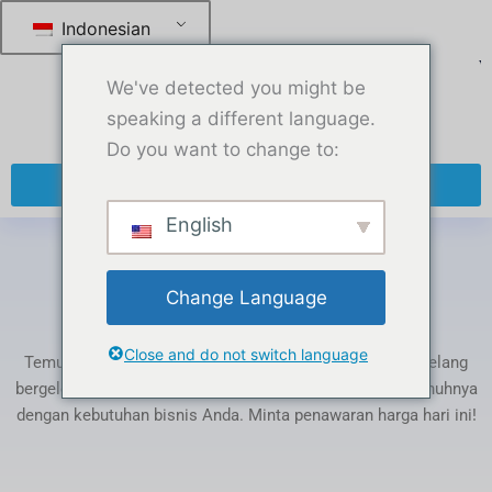
跳
Indonesian
至
内
We've detected you might be
容
speaking a different language.
Do you want to change to:
+ 86 13270921912
English
Rumah
-
Produk di-tag “PTFE Corrugated Hoses”
Change Language
Tag: PTFE Corrugated Hoses
Close and do not switch language
Temukan berbagai produk PTFE kami: tabung, batang, selang
bergelombang, gasket, dan film. Dapat disesuaikan sepenuhnya
dengan kebutuhan bisnis Anda. Minta penawaran harga hari ini!