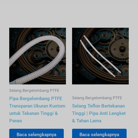
Selang Bergelombang PTFE
Selang Bergelombang PTFE
Pipa Bergelombang PTFE
Transparan Ukuran Kustom
Selang Teflon Bertekanan
untuk Tekanan Tinggi &
Tinggi | Pipa Anti Lengket
Panas
& Tahan Lama
Baca selengkapnya
Baca selengkapnya