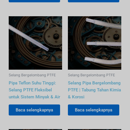
Selang Bergelombang PTFE
Selang Bergelombang PTFE
Pipa Teflon Suhu Tinggi:
Selang Pipa Bergelombang
Selang PTFE Fleksibel
PTFE | Tabung Tahan Kimia
untuk Sistem Minyak & Air
& Korosi
Baca selengkapnya
Baca selengkapnya