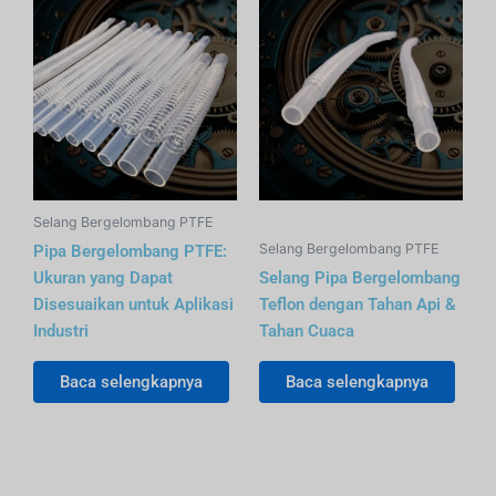
Selang Bergelombang PTFE
Selang Bergelombang PTFE
Pipa Bergelombang PTFE:
Ukuran yang Dapat
Selang Pipa Bergelombang
Disesuaikan untuk Aplikasi
Teflon dengan Tahan Api &
Industri
Tahan Cuaca
Baca selengkapnya
Baca selengkapnya