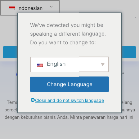
跳
Indonesian
至
内
We've detected you might be
容
speaking a different language.
Do you want to change to:
+ 86 13270921912
English
Rumah
-
Produk di-tag “high pressure teflon hose”
Change Language
Tag: high pressure teflon hose
Close and do not switch language
Temukan berbagai produk PTFE kami: tabung, batang, selang
bergelombang, gasket, dan film. Dapat disesuaikan sepenuhnya
dengan kebutuhan bisnis Anda. Minta penawaran harga hari ini!