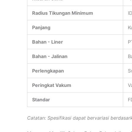
Radius Tikungan Minimum
I
Panjang
K
Bahan - Liner
P
Bahan - Jalinan
B
Perlengkapan
S
Peringkat Vakum
V
Standar
F
Catatan: Spesifikasi dapat bervariasi berdasark