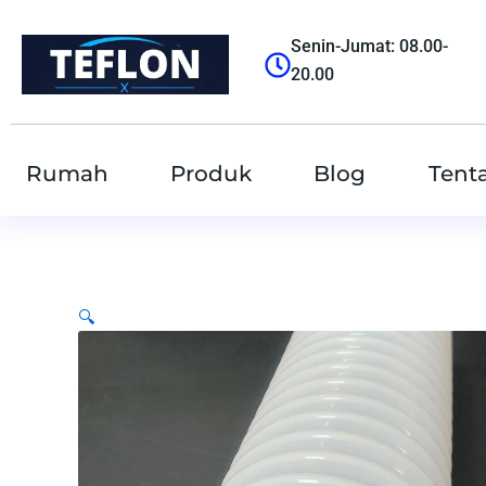
跳
至
Senin-Jumat: 08.00-
内
20.00
容
Rumah
Produk
Blog
Tent
🔍