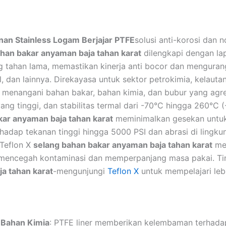
nan Stainless Logam Berjajar PTFE
solusi anti-korosi dan 
han bakar anyaman baja tahan karat
dilengkapi dengan lap
ng tahan lama, memastikan kinerja anti bocor dan mengura
, dan lainnya. Direkayasa untuk sektor petrokimia, kelaut
menangani bahan bakar, bahan kimia, dan bubur yang agr
ang tinggi, dan stabilitas termal dari -70°C hingga 260°C 
kar anyaman baja tahan karat
meminimalkan gesekan untuk l
rhadap tekanan tinggi hingga 5000 PSI dan abrasi di lingku
 Teflon X
selang bahan bakar anyaman baja tahan karat
mem
 mencegah kontaminasi dan memperpanjang masa pakai. Ti
a tahan karat
-mengunjungi
Teflon X
untuk mempelajari lebi
 Bahan Kimia
: PTFE liner memberikan kelembaman terhadap