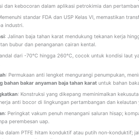
i dan kebocoran dalam aplikasi petrokimia dan pertamban
Memenuhi standar FDA dan USP Kelas VI, memastikan trans
a industri.
si
: Jalinan baja tahan karat mendukung tekanan kerja hin
utan bubur dan penanganan cairan kental.
andal dari -70°C hingga 260°C, cocok untuk kondisi laut y
.
ah
: Permukaan anti lengket mengurangi penumpukan, mening
g bahan bakar anyaman baja tahan karat
untuk bahan bakar
ngkatkan
: Konstruksi yang dikepang meminimalkan kekusutan
nerja anti bocor di lingkungan pertambangan dan kelautan 
an
: Peringkat vakum penuh menangani saluran hisap; kompat
anpa perembesan uap.
ia dalam PTFE hitam konduktif atau putih non-konduktif; jal