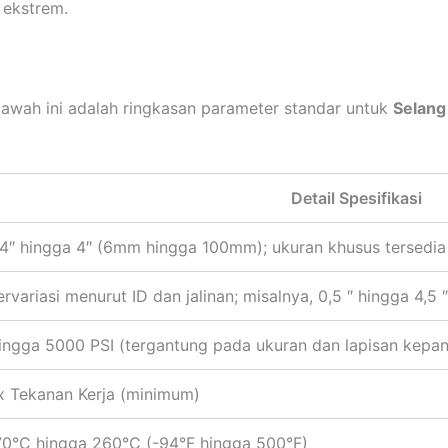
 ekstrem.
bawah ini adalah ringkasan parameter standar untuk
Selang
Detail Spesifikasi
/4″ hingga 4″ (6mm hingga 100mm); ukuran khusus tersedia
ervariasi menurut ID dan jalinan; misalnya, 0,5 ″ hingga 4,5 ″
ingga 5000 PSI (tergantung pada ukuran dan lapisan kepa
x Tekanan Kerja (minimum)
70°C hingga 260°C (-94°F hingga 500°F)