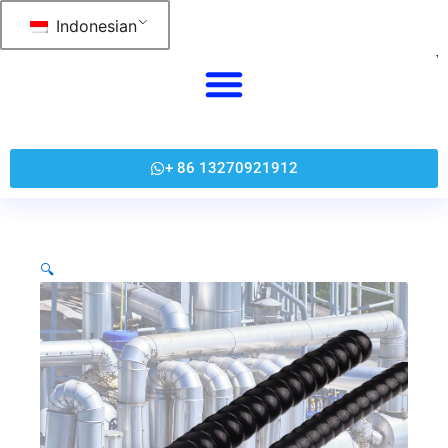
跳
Indonesian
至
内
容
+ 86 13270921912
🔍