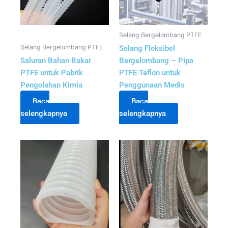
Selang Bergelombang PTFE
Selang Bergelombang PTFE
Selang Fleksibel
Saluran Bahan Bakar
Bergelombang – Pipa
PTFE untuk Pabrik
PTFE Teflon untuk
Pengolahan Kimia
Penggunaan Medis
Baca
Baca
selengkapnya
selengkapnya