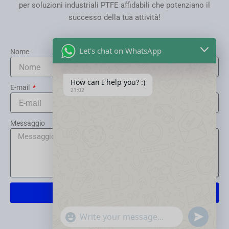
per soluzioni industriali PTFE affidabili che potenziano il
successo della tua attività!
Let's chat on WhatsApp
Nome
How can I help you? :)
E-mail
21:02
Messaggio
Inviare
"+chaty_settings.lang.emoji_picker+"
Send
WhatsApp
WhatsApp