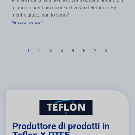
Vi siete mai chiesti perché alcune batterie durano più
a lungo o sono più sicure nel vostro telefono o EV,
mentre altre... non lo sono?
Per saperne di più "
1
2
3
4
5
6
7
8
Produttore di prodotti in