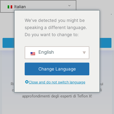
跳
Italian
至
内
We've detected you might be
容
speaking a different language.
Do you want to change to:
+ 86 13270921912
English
Casa
-
Approfondimenti tecnologici
Change Language
Categoria: Tech Insights
Close and do not switch language
Rimani aggiornato sulle tendenze del settore PTFE, sui
consigli sui prodotti e sulle novità aziendali. Leggi gli
approfondimenti degli esperti di Teflon X!