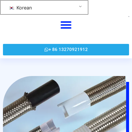
跳
Korean
至
内
容
+ 86 13270921912