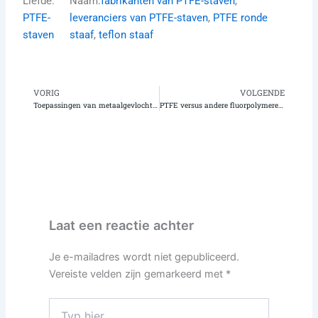
Liefde:
Naam:
fabrikanten van PTFE-staven
, 
PTFE-
leveranciers van PTFE-staven
, 
PTFE ronde
staven
staaf
, 
teflon staaf
VORIG
VOLGENDE
Vorige
Vo
Toepassingen van metaalgevlochten PTFE-slang: duurzaamheid en veelzijdigheid in moderne industrieën
PTFE versus andere fluorpolymeren: een uitgebreide vergelijkingsgids
Laat een reactie achter
Je e-mailadres wordt niet gepubliceerd.
Vereiste velden zijn gemarkeerd met
*
Typ