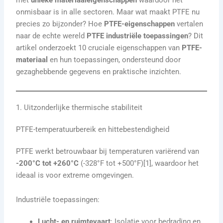
met
unieke materiaaleigenschappen
waardoor het
onmisbaar is in alle sectoren. Maar wat maakt PTFE nu
precies zo bijzonder? Hoe
PTFE-eigenschappen
vertalen
naar de echte wereld
PTFE industriële toepassingen
? Dit
artikel onderzoekt 10 cruciale eigenschappen van
PTFE-
materiaal
en hun toepassingen, ondersteund door
gezaghebbende gegevens en praktische inzichten.
1. Uitzonderlijke thermische stabiliteit
PTFE-temperatuurbereik en hittebestendigheid
PTFE werkt betrouwbaar bij temperaturen variërend van
-200°C tot +260°C
(-328°F tot +500°F)[1], waardoor het
ideaal is voor extreme omgevingen.
Industriële toepassingen:
Lucht- en ruimtevaart
: Isolatie voor bedrading en