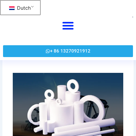
跳
Dutch
至
内
容
+ 86 13270921912