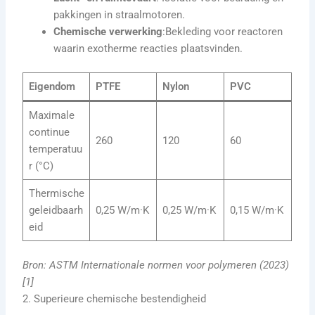
pakkingen in straalmotoren.
Chemische verwerking
:Bekleding voor reactoren
waarin exotherme reacties plaatsvinden.
Eigendom
PTFE
Nylon
PVC
Maximale
continue
260
120
60
temperatuu
r (°C)
Thermische
geleidbaarh
0,25 W/m·K
0,25 W/m·K
0,15 W/m·K
eid
Bron: ASTM Internationale normen voor polymeren (2023)
[1]
2. Superieure chemische bestendigheid