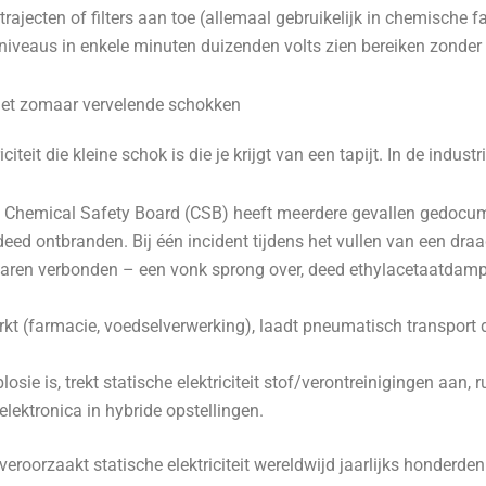
jecten of filters aan toe (allemaal gebruikelijk in chemische fab
iveaus in enkele minuten duizenden volts zien bereiken zonder 
niet zomaar vervelende schokken
eit die kleine schok is die je krijgt van een tapijt. In de industri
Chemical Safety Board (CSB) heeft meerdere gevallen gedocument
ed ontbranden. Bij één incident tijdens het vullen van een dr
 waren verbonden – een vonk sprong over, deed ethylacetaatd
rkt (farmacie, voedselverwerking), laadt pneumatisch transport 
plosie is, trekt statische elektriciteit stof/verontreinigingen aan
lektronica in hybride opstellingen.
orzaakt statische elektriciteit wereldwijd jaarlijks honderden 