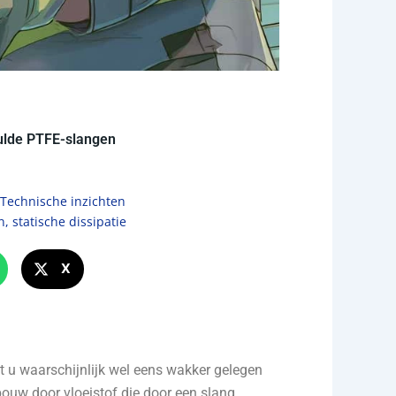
vulde PTFE-slangen
Technische inzichten
n
,
statische dissipatie
X
ft u waarschijnlijk wel eens wakker gelegen
bouw door vloeistof die door een slang