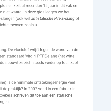
ie. Ik zit al meer dan 15 jaar in dit vak en
co niet waard. In deze gids leggen we het
FE-slangen (ook wel
antistatische PTFE-slang
of
richte mensen zoals u.
ang. De vloeistof wrijft tegen de wand van de
een standaard 'virgin' PTFE-slang (het witte
 dus bouwt ze zich steeds verder op tot… zap!
ine) is de minimale ontstekingsenergie veel
de praktijk? In 2007 vond in een fabriek in
oekers schreven dit toe aan een statische
angen.