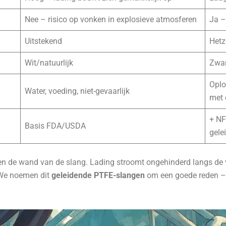
Nee – risico op vonken in explosieve atmosferen
Ja –
Uitstekend
Hetz
Wit/natuurlijk
Zwar
Oplo
Water, voeding, niet-gevaarlijk
met 
+ NF
Basis FDA/USDA
gele
n de wand van de slang. Lading stroomt ongehinderd langs de vo
 We noemen dit
geleidende PTFE-slangen
om een goede reden – h