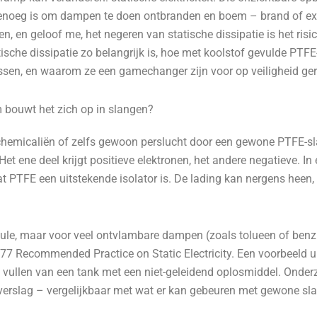
enoeg is om dampen te doen ontbranden en boem – brand of explos
n, en geloof me, het negeren van statische dissipatie is het risi
atische dissipatie zo belangrijk is, hoe met koolstof gevulde PT
ssen, en waarom ze een gamechanger zijn voor op veiligheid ge
om bouwt het zich op in slangen?
, chemicaliën of zelfs gewoon perslucht door een gewone PTFE-sl
et ene deel krijgt positieve elektronen, het andere negatieve. In 
at PTFE een uitstekende isolator is. De lading kan nergens heen,
oule, maar voor veel ontvlambare dampen (zoals tolueen of benz
7 Recommended Practice on Static Electricity. Een voorbeeld uit 
 vullen van een tank met een niet-geleidend oplosmiddel. Onderz
overslag – vergelijkbaar met wat er kan gebeuren met gewone sl