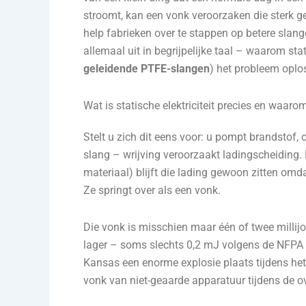
stroomt, kan een vonk veroorzaken die sterk g
help fabrieken over te stappen op betere slange
allemaal uit in begrijpelijke taal – waarom st
geleidende PTFE-slangen
) het probleem oplo
Wat is statische elektriciteit precies en waar
Stelt u zich dit eens voor: u pompt brandstof
slang – wrijving veroorzaakt ladingscheiding. H
materiaal) blijft die lading gewoon zitten omd
Ze springt over als een vonk.
Die vonk is misschien maar één of twee millij
lager – soms slechts 0,2 mJ volgens de NFPA 7
Kansas een enorme explosie plaats tijdens het
vonk van niet-geaarde apparatuur tijdens de 