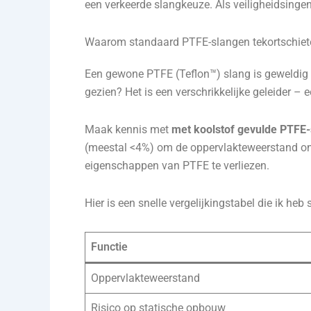
een verkeerde slangkeuze. Als veiligheidsingen
Waarom standaard PTFE-slangen tekortschiete
Een gewone PTFE (Teflon™) slang is geweldig v
gezien? Het is een verschrikkelijke geleider –
Maak kennis met
met koolstof gevulde PTFE
(meestal <4%) om de oppervlakteweerstand ond
eigenschappen van PTFE te verliezen.
Hier is een snelle vergelijkingstabel die ik h
Functie
Oppervlakteweerstand
Risico op statische opbouw