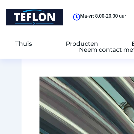
跳
至
Ma-vr: 8.00-20.00 uur
内
容
Thuis
Producten
Neem contact met