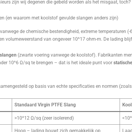
ieurs zijn wij degenen die gebeld worden als het misgaat, toch?
n (en waarom met koolstof gevulde slangen anders zijn)
anwege de chemische bestendigheid, extreme temperaturen (-60°C
 een volumeweerstand van ongeveer 10^17 ohm-m. De lading blijft
-slangen
(zwarte voering vanwege de koolstof). Fabrikanten me
er 10^6 Ω/sq te brengen – dat is het ideale punt voor
statische
eb samengesteld op basis van echte specificaties en normen (zoa
Standaard Virgin PTFE Slang
Kool
>10^12 Ω/sq (zeer isolerend)
<10^
Hoog – lading bouwt zich gemakkelijk op
Laag