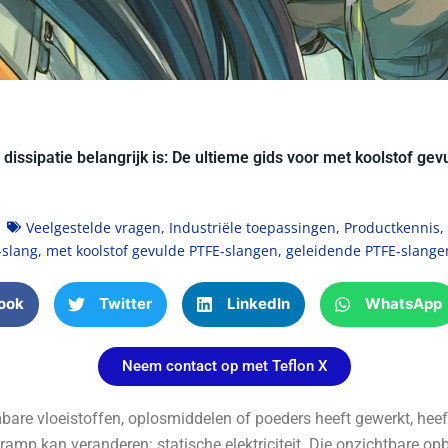
dissipatie belangrijk is: De ultieme gids voor met koolstof ge
Veelgestelde vragen
,
Industriële toepassingen
,
Productkennis
,
-slang
,
met koolstof gevulde PTFE-slangen
,
geleidende PTFE-slange
ook
Twitter
LinkedIn
WhatsApp
Neem contact op met Teflon X
mbare vloeistoffen, oplosmiddelen of poeders heeft gewerkt, hee
ramp kan veranderen: statische elektriciteit. Die onzichtbare op