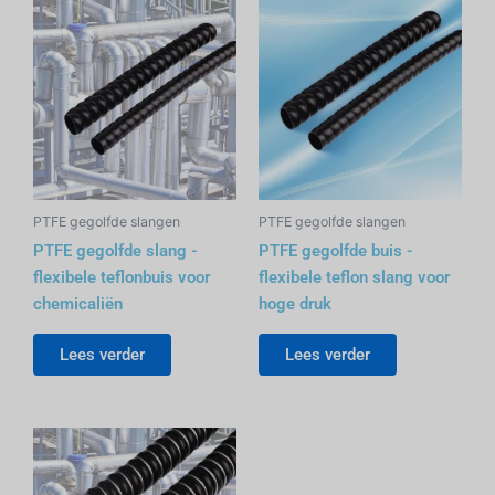
PTFE gegolfde slangen
PTFE gegolfde slangen
PTFE gegolfde slang -
PTFE gegolfde buis -
flexibele teflonbuis voor
flexibele teflon slang voor
chemicaliën
hoge druk
Lees verder
Lees verder