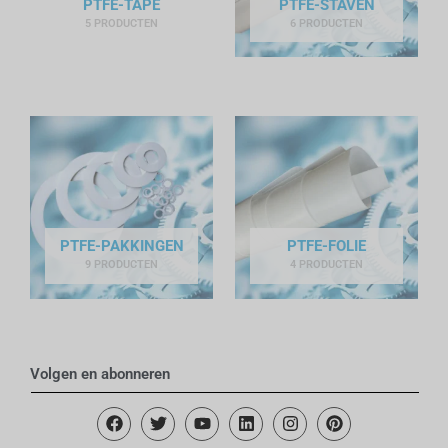
PTFE-TAPE
PTFE-STAVEN
5 PRODUCTEN
6 PRODUCTEN
PTFE-PAKKINGEN
PTFE-FOLIE
9 PRODUCTEN
4 PRODUCTEN
Volgen en abonneren
F
T
Y
L
I
P
a
w
o
i
n
i
c
i
u
n
s
n