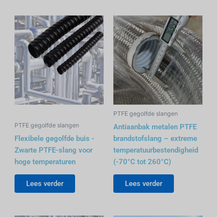
PTFE gegolfde slangen
PTFE gegolfde slangen
Antiaanbak metalen PTFE
Flexibele gegolfde buis -
brandstofslang – extreme
Zwarte PTFE-slang voor
temperatuurbestendigheid
hoge temperaturen
(-70°C tot 260°C)‌ ‌
Lees verder
Lees verder