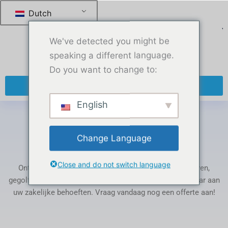
跳
Dutch
至
内
We've detected you might be
容
speaking a different language.
Do you want to change to:
+ 86 13270921912
English
Thuis
-
Producten met tag “PTFE Hoses”
Change Language
Tag: PTFE Hoses
Close and do not switch language
Ontdek ons assortiment PTFE-producten: buizen, staven,
gegolfde slangen, pakkingen en folie. Volledig aanpasbaar aan
uw zakelijke behoeften. Vraag vandaag nog een offerte aan!