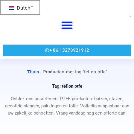
跳
Dutch
至
内
容
+ 86 13270921912
Thuis
-
Producten met tag “teflon ptfe”
Tag: teflon ptfe
Ontdek ons assortiment PTFE-producten: buizen, staven,
gegolfde slangen, pakkingen en folie. Volledig aanpasbaar aan
uw zakelijke behoeften. Vraag vandaag nog een offerte aan!