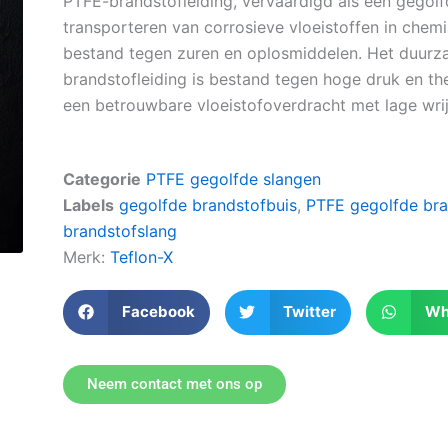
PTFE-brandstofleiding, vervaardigd als een gegolfd
transporteren van corrosieve vloeistoffen in chemi
bestand tegen zuren en oplosmiddelen. Het duur
brandstofleiding is bestand tegen hoge druk en t
een betrouwbare vloeistofoverdracht met lage wrij
Categorie
PTFE gegolfde slangen
Labels
gegolfde brandstofbuis
,
PTFE gegolfde bra
brandstofslang
Merk:
Teflon-X
Facebook
Twitter
Wh
Neem contact met ons op