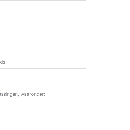
ads
assingen, waaronder: