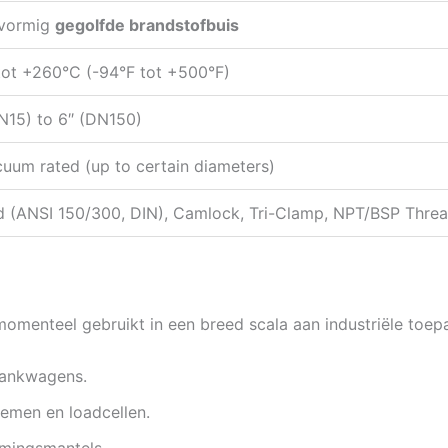
lvormig
gegolfde brandstofbuis
tot +260°C (-94°F tot +500°F)
DN15) to 6″ (DN150)
cuum rated (up to certain diameters)
d (ANSI 150/300, DIN), Camlock, Tri-Clamp, NPT/BSP Thre
menteel gebruikt in een breed scala aan industriële toep
tankwagens.
temen en loadcellen.
mingsmantels.