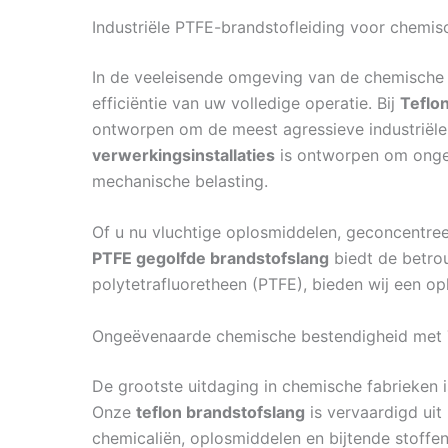
Industriële PTFE-brandstofleiding voor chemi
In de veeleisende omgeving van de chemische p
efficiëntie van uw volledige operatie. Bij
Teflo
ontworpen om de meest agressieve industriël
verwerkingsinstallaties
is ontworpen om ongeë
mechanische belasting.
Of u nu vluchtige oplosmiddelen, geconcentre
PTFE gegolfde brandstofslang
biedt de betrou
polytetrafluoretheen (PTFE), bieden wij een op
Ongeëvenaarde chemische bestendigheid met T
De grootste uitdaging in chemische fabrieken 
Onze
teflon brandstofslang
is vervaardigd uit
chemicaliën, oplosmiddelen en bijtende stoffe