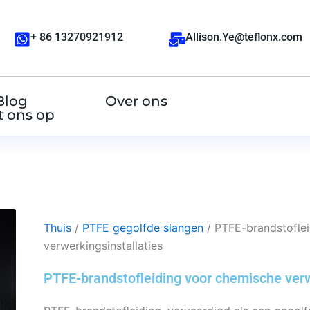
+ 86 13270921912
Allison.Ye@teflonx.com
Blog
Over ons
 ons op
Thuis
/
PTFE gegolfde slangen
/ PTFE-brandstofle
verwerkingsinstallaties
PTFE-brandstofleiding voor chemische verw