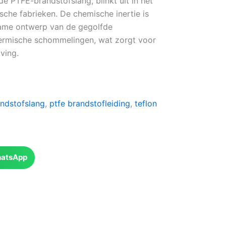
e PTFE-brandstofslang, blinkt uit in het
sche fabrieken. De chemische inertie is
zame ontwerp van de gegolfde
hermische schommelingen, wat zorgt voor
ving.
ndstofslang
,
ptfe brandstofleiding
,
teflon
atsApp