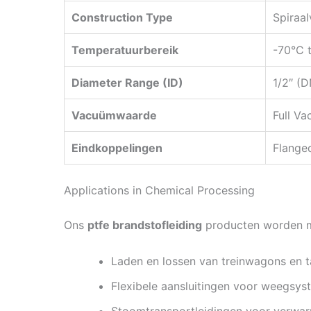
Construction Type
Spiraa
Temperatuurbereik
-70°C 
Diameter Range (ID)
1/2″ (
Vacuümwaarde
Full Va
Eindkoppelingen
Flange
Applications in Chemical Processing
Ons
ptfe brandstofleiding
producten worden mo
Laden en lossen van treinwagons en 
Flexibele aansluitingen voor weegsys
Stoomtransportleidingen voor verwar