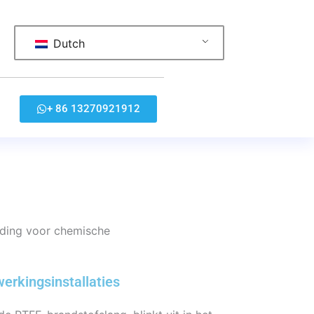
Dutch
+ 86 13270921912
iding voor chemische
erkingsinstallaties