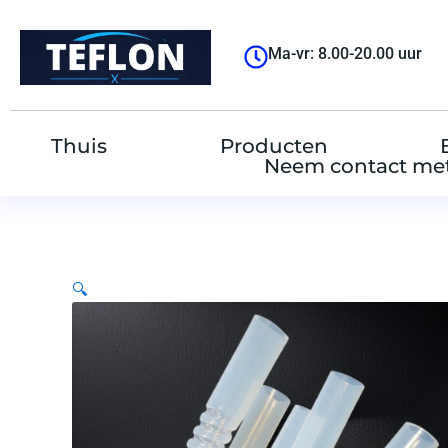
跳
至
Ma-vr: 8.00-20.00 uur
内
容
Thuis
Producten
Neem contact met
🔍