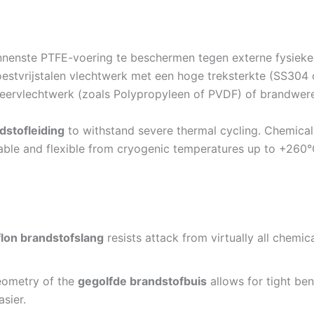
nnenste PTFE-voering te beschermen tegen externe fysiek
roestvrijstalen vlechtwerk met een hoge treksterkte (SS304
ervlechtwerk (zoals Polypropyleen of PVDF) of brandwer
dstofleiding
to withstand severe thermal cycling. Chemical 
ble and flexible from cryogenic temperatures up to +260°C
flon brandstofslang
resists attack from virtually all chemica
eometry of the
gegolfde brandstofbuis
allows for tight ben
asier.