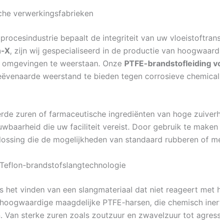
sche verwerkingsfabrieken
rocesindustrie bepaalt de integriteit van uw vloeistoftran
n-X
, zijn wij gespecialiseerd in de productie van hoogwaard
e omgevingen te weerstaan. Onze
PTFE-brandstofleiding 
venaarde weerstand te bieden tegen corrosieve chemical
erde zuren of farmaceutische ingrediënten van hoge zuiver
wbaarheid die uw faciliteit vereist. Door gebruik te make
lossing die de mogelijkheden van standaard rubberen of met
eflon-brandstofslangtechnologie
is het vinden van een slangmateriaal dat niet reageert met
 hoogwaardige maagdelijke PTFE-harsen, die chemisch inert z
n. Van sterke zuren zoals zoutzuur en zwavelzuur tot agres