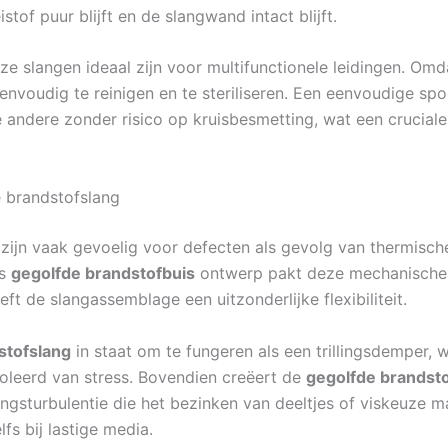
tof puur blijft en de slangwand intact blijft.
e slangen ideaal zijn voor multifunctionele leidingen. Om
 eenvoudig te reinigen en te steriliseren. Een eenvoudige s
andere zonder risico op kruisbesmetting, wat een cruciale
 brandstofslang
zijn vaak gevoelig voor defecten als gevolg van thermische 
ns
gegolfde brandstofbuis
ontwerp pakt deze mechanische u
t de slangassemblage een uitzonderlijke flexibiliteit.
stofslang
in staat om te fungeren als een trillingsdemper,
leerd van stress. Bovendien creëert de
gegolfde brandst
ingsturbulentie die het bezinken van deeltjes of viskeuze 
s bij lastige media.