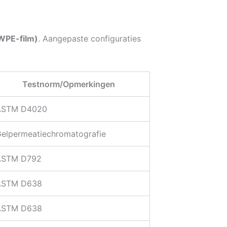
PE-film)
. Aangepaste configuraties
Testnorm/Opmerkingen
ASTM D4020
elpermeatiechromatografie
ASTM D792
ASTM D638
ASTM D638