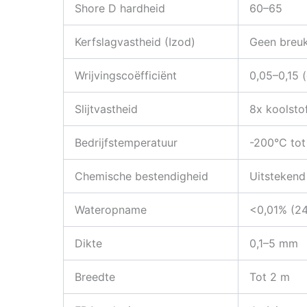
Shore D hardheid
60–65
Kerfslagvastheid (Izod)
Geen breuk
Wrijvingscoëfficiënt
0,05–0,15 
Slijtvastheid
8x koolsto
Bedrijfstemperatuur
-200°C to
Chemische bestendigheid
Uitstekend
Wateropname
<0,01% (24
Dikte
0,1–5 mm
Breedte
Tot 2 m