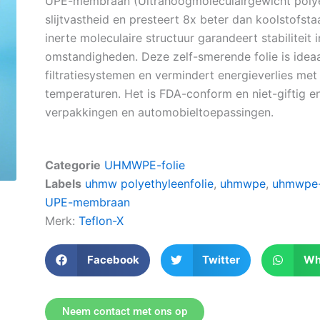
UPE-membraan (Ultrahoogmoleculairgewicht polyeth
slijtvastheid en presteert 8x beter dan koolstofst
inerte moleculaire structuur garandeert stabiliteit 
omstandigheden. Deze zelf-smerende folie is ideaa
filtratiesystemen en vermindert energieverlies met b
temperaturen. Het is FDA-conform en niet-giftig e
verpakkingen en automobieltoepassingen.
Categorie
UHMWPE-folie
Labels
uhmw polyethyleenfolie
,
uhmwpe
,
uhmwpe-
UPE-membraan
Merk:
Teflon-X
Facebook
Twitter
Wh
Neem contact met ons op