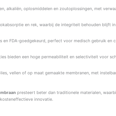
uren, alkaliën, oplosmiddelen en zoutoplossingen, met verw
hokabsorptie en rek, waarbij de integriteit behouden blijf
loos en FDA-goedgekeurd, perfect voor medisch gebruik en
ies bieden een hoge permeabiliteit en selectiviteit voor sc
folies, vellen of op maat gemaakte membranen, met instelb
mbraan
presteert beter dan traditionele materialen, waar
osteneffectieve innovatie.