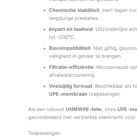
Chemische stabiliteit
: Inert tegen z
langdurige prestaties.
Impact en taaiheid
: Uitzonderlijke sc
tot -200°C.
Biocompatibiliteit
: Niet giftig, geur
veiligheid in gevaar te brengen.
Filtratie-efficiëntie
: Microporeuze opt
afvalwaterzuivering.
Veelzijdig formaat
: Beschikbaar als 
UPE-membraan
toepassingen.
Als een robuust
UHMWPE-folie
, onze
UPE-me
gecombineerd met versterkte veerkracht voor k
Toepassingen