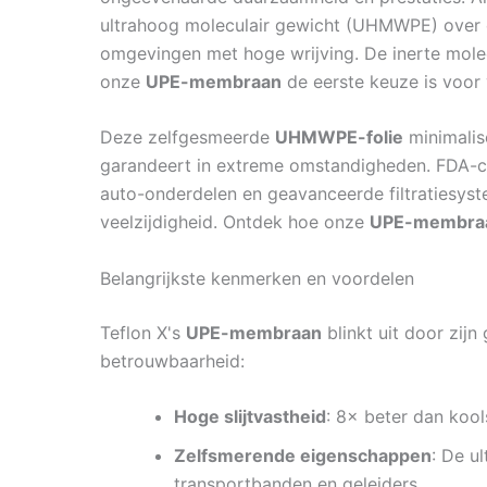
ultrahoog moleculair gewicht (UHMWPE) over een
omgevingen met hoge wrijving. De inerte molec
onze
UPE-membraan
de eerste keuze is voor
Deze zelfgesmeerde
UHMWPE-folie
minimalise
garandeert in extreme omstandigheden. FDA-con
auto-onderdelen en geavanceerde filtratiesyst
veelzijdigheid. Ontdek hoe onze
UPE-membra
Belangrijkste kenmerken en voordelen
Teflon X's
UPE-membraan
blinkt uit door zij
betrouwbaarheid:
Hoge slijtvastheid
: 8× beter dan kool
Zelfsmerende eigenschappen
: De u
transportbanden en geleiders.