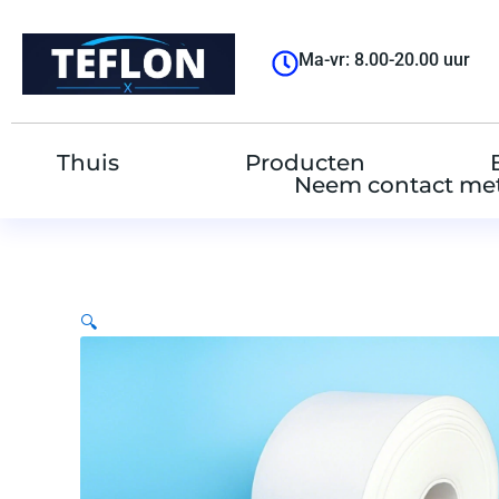
跳
至
Ma-vr: 8.00-20.00 uur
内
容
Thuis
Producten
Neem contact met
🔍