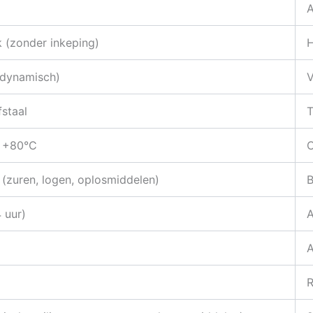
 (zonder inkeping)
H
(dynamisch)
V
fstaal
T
t +80°C
C
 (zuren, logen, oplosmiddelen)
B
 uur)
A
R