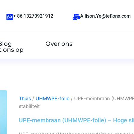
+ 86 13270921912
Allison.Ye@teflonx.com
Blog
Over ons
 ons op
Thuis
/
UHMWPE-folie
/ UPE-membraan (UHMWPE-fi
stabiliteit
UPE-membraan (UHMWPE-folie) – Hoge slijt