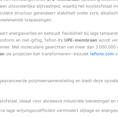
 uitzonderlijke slijtvastheid, waarbij het koolstofstaal me
ulaire structuur garandeert stabiliteit onder zure, alkali
 veeleisende toepassingen.
ert energieverlies en behoudt flexibiliteit bij lage temper
form en niet-giftig, Teflon X’s
UPE-membraan
wordt ver
emen. Met moleculaire gewichten van meer dan 3.000.000 g
an
uw projecten kan transformeren—bezoek
teflonx.com
v
n geavanceerde polymeersamenstelling en biedt deze opval
stofstaal, ideaal voor abrasieve industriële bekledingen en
ltra-lage wrijvingscoëfficiënt vermindert slijtage en energ