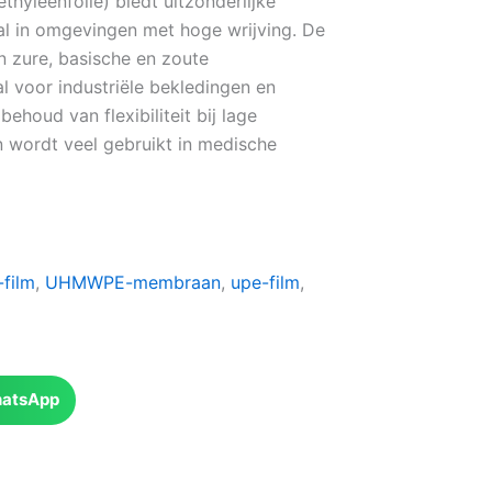
yleenfolie) biedt uitzonderlijke
aal in omgevingen met hoge wrijving. De
in zure, basische en zoute
l voor industriële bekledingen en
ehoud van flexibiliteit bij lage
n wordt veel gebruikt in medische
film
,
UHMWPE-membraan
,
upe-film
,
atsApp