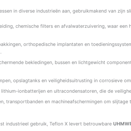
cessen in diverse industrieën aan, gebruikmakend van zijn sli
eiding, chemische filters en afvalwaterzuivering, waar een
erpakkingen, orthopedische implantaten en toedieningssyst
.
schermende bekledingen, bussen en lichtgewicht component
mpen, opslagtanks en veiligheidsuitrusting in corrosieve o
 lithium-ionbatterijen en ultracondensatoren, die de veiligh
en, transportbanden en machineafschermingen om slijtage t
ust industrieel gebruik, Teflon X levert betrouwbare
UHMWPE