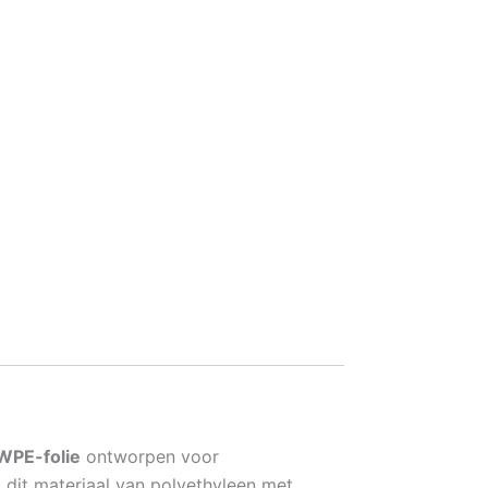
PE-folie
ontworpen voor
 dit materiaal van polyethyleen met