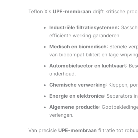
Teflon X's
UPE-membraan
drijft kritische pro
Industriële filtratiesystemen
: Gassch
efficiënte werking garanderen.
Medisch en biomedisch
: Steriele v
van biocompatibiliteit en lage wrijving
Automobielsector en luchtvaart
: Be
onderhoud.
Chemische verwerking
: Kleppen, po
Energie en elektronica
: Separators in
Algemene productie
: Gootbekleding
verlengen.
Van precisie
UPE-membraan
filtratie tot robu