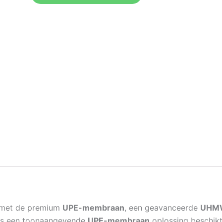
en met de premium
UPE-membraan
, een geavanceerde
UHMW
Als een toonaangevende
UPE-membraan
oplossing beschikt