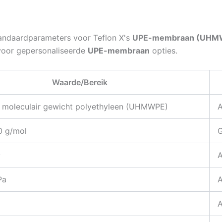
tandaardparameters voor Teflon X's
UPE-membraan (UHMW
voor gepersonaliseerde
UPE-membraan
opties.
Waarde/Bereik
 moleculair gewicht polyethyleen (UHMWPE)
0 g/mol
G
³
Pa