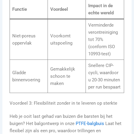
Impact in de
Functie
Voordeel
echte wereld
Verminderde
verontreiniging
Niet-poreus
Voorkomt
tot 70%
oppervlak
uitspoeling
(conform ISO
10993-test)
Snellere CIP-
Gemakkelijk
Gladde
cycli, waardoor
schoon te
binnenvoering
u 20-30 minuten
maken
per run bespaart
Voordeel 3: Flexibiliteit zonder in te leveren op sterkte
Heb je ooit last gehad van buizen die barsten bij het
buigen? Het balgontwerp in onze
PTFE-balgbuis
Laat het
flexibel zijn als een pro, waardoor trillingen en