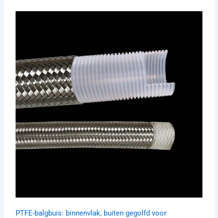
PTFE-balgbuis: binnenvlak, buiten gegolfd voor