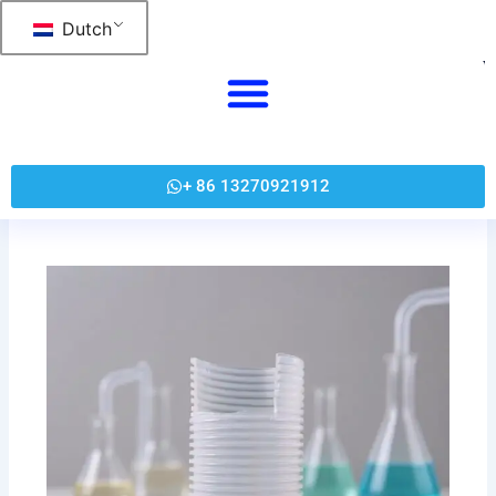
跳
Dutch
至
内
容
+ 86 13270921912