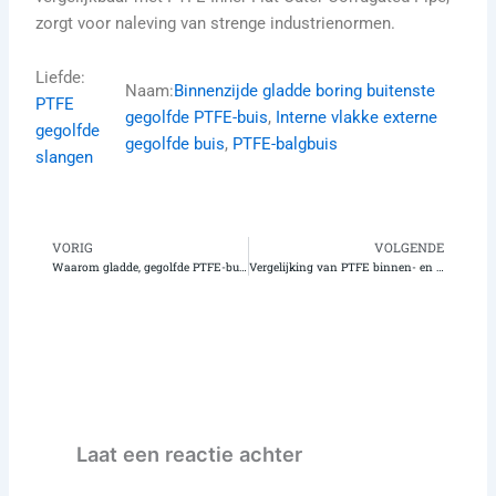
zorgt voor naleving van strenge industrienormen.
Liefde:
Naam:
Binnenzijde gladde boring buitenste
PTFE
gegolfde PTFE-buis
, 
Interne vlakke externe
gegolfde
gegolfde buis
, 
PTFE-balgbuis
slangen
VORIG
VOLGENDE
Vorige
Vo
Waarom gladde, gegolfde PTFE-buizen met binnendiameter beter presteren dan traditionele slangen bij vloeistofbehandeling
Vergelijking van PTFE binnen- en buitengegolfde buizen met metalen buizen voor toepassingen in de automobielindustrie met hoge temperaturen
Laat een reactie achter