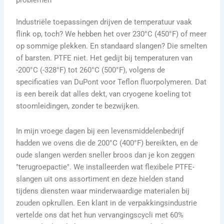
problemen
Industriële toepassingen drijven de temperatuur vaak
flink op, toch? We hebben het over 230°C (450°F) of meer
op sommige plekken. En standaard slangen? Die smelten
of barsten. PTFE niet. Het gedijt bij temperaturen van
-200°C (-328°F) tot 260°C (500°F), volgens de
specificaties van DuPont voor Teflon fluorpolymeren. Dat
is een bereik dat alles dekt, van cryogene koeling tot
stoomleidingen, zonder te bezwijken.
In mijn vroege dagen bij een levensmiddelenbedrijf
hadden we ovens die de 200°C (400°F) bereikten, en de
oude slangen werden sneller broos dan je kon zeggen
"terugroepactie". We installeerden wat flexibele PTFE-
slangen uit ons assortiment en deze hielden stand
tijdens diensten waar minderwaardige materialen bij
zouden opkrullen. Een klant in de verpakkingsindustrie
vertelde ons dat het hun vervangingscycli met 60%