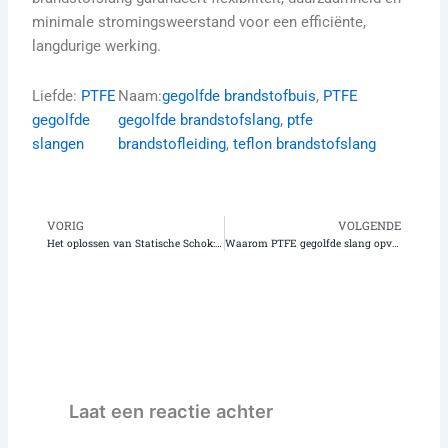
minimale stromingsweerstand voor een efficiënte,
langdurige werking.
Liefde:
PTFE
Naam:
gegolfde brandstofbuis
, 
PTFE
gegolfde
gegolfde brandstofslang
, 
ptfe
slangen
brandstofleiding
, 
teflon brandstofslang
VORIG
VOLGENDE
Vorige
Vo
Het oplossen van Statische Schok: Wanneer en waarom u het antistatische Geconvolueerde Buizenstelsel van PTFE van de Douane nodig hebt
Waarom PTFE gegolfde slang opvalt in de chemische overdrachtindustrie
Laat een reactie achter