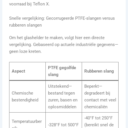
voorraad bij Teflon X.
Snelle vergelijking: Gecorrugeerde PTFE-slangen versus
rubberen slangen
Om het glashelder te maken, volgt hier een directe
vergelijking. Gebaseerd op actuele industriële gegevens—
geen loze kreten.
PTFE gegolfde
Aspect
Rubberen slang
slang
Uitstekend—
Beperkt—
Chemische
bestand tegen
degradeert bij
bestendigheid
zuren, basen en
contact met veel
oplosmiddelen
chemicaliën
-40°F tot 250°F
Temperatuurber
-328°F tot 500°F
(bereikt snel de