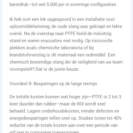
barstdruk—tot wel 5.000 psi in sommige configuraties.
Ik heb ooit een lek opgespoord in een installatie voor
oplosmiddelwinning; de oude slang was geknapt en lekte
overal. Na de overstap naar PTFE hield de insluiting
stand en waren evacuaties niet nodig. Op risicovolle
plekken zoals chemische laboratoria of bij
brandstofoverslag is dit materiaal een redmiddel. Een
chemisch bestendige slang die de veiligheid van uw team
vooropstelt? Dat is de juiste keuze.
Voordeel 8: Besparingen op de lange termijn
De initiële kosten kunnen wat hoger zijn—PTFE is 2 tot 3
keer duurder dan rubber—maar de ROI wordt snel
behaald. Lagere onderhoudskosten, minder defecten en
energiebesparingen tellen snel op. Studies tonen tot 40%
reductie van de totale kosten aan over een periode van
vijf jaar in corrosieve toepassingen.