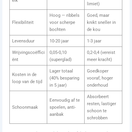
eik
limiet)
Hoog — ribbels
Goed, maar
Flexibiliteit
voor scherpe
knikt sneller in
bochten
de kou
Levensduur
10-20 jaar
1-3 jaar
Wrijvingscoëffici
0,05-0,10
0,2-0,4 (vereist
ënt
(superglad)
meer kracht)
Lager totaal
Goedkoper
Kosten in de
(40% besparing
vooraf, hoger
loop van de tijd
in 5 jaar)
onderhoud
Absorbeert
Eenvoudig af te
resten, lastiger
Schoonmaak
spoelen, anti-
schoon te
aanbak
schrobben