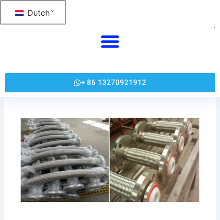
跳
Dutch
至
内
容
+ 86 13270921912