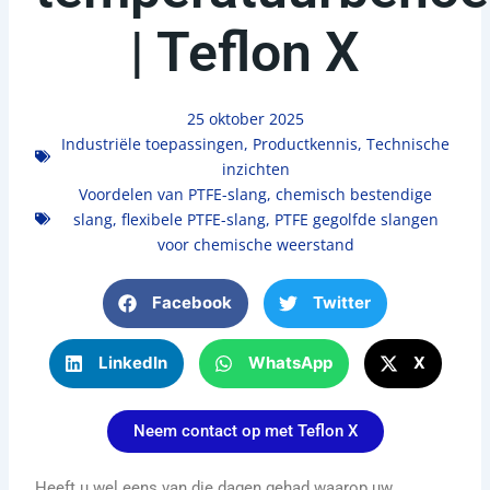
| Teflon X
25 oktober 2025
Industriële toepassingen
,
Productkennis
,
Technische
inzichten
Voordelen van PTFE-slang
,
chemisch bestendige
slang
,
flexibele PTFE-slang
,
PTFE gegolfde slangen
voor chemische weerstand
Facebook
Twitter
LinkedIn
WhatsApp
X
Neem contact op met Teflon X
Heeft u wel eens van die dagen gehad waarop uw