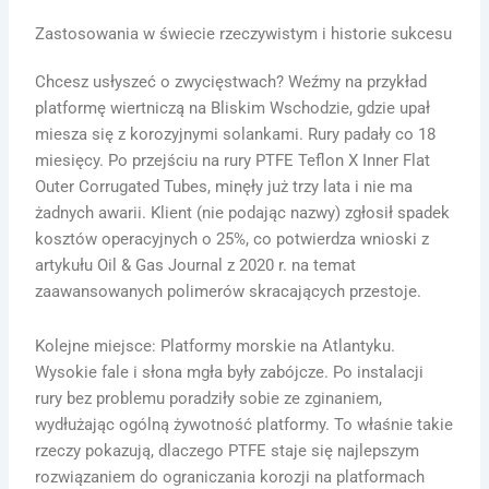
Zastosowania w świecie rzeczywistym i historie sukcesu
Chcesz usłyszeć o zwycięstwach? Weźmy na przykład
platformę wiertniczą na Bliskim Wschodzie, gdzie upał
miesza się z korozyjnymi solankami. Rury padały co 18
miesięcy. Po przejściu na rury PTFE Teflon X Inner Flat
Outer Corrugated Tubes, minęły już trzy lata i nie ma
żadnych awarii. Klient (nie podając nazwy) zgłosił spadek
kosztów operacyjnych o 25%, co potwierdza wnioski z
artykułu Oil & Gas Journal z 2020 r. na temat
zaawansowanych polimerów skracających przestoje.
Kolejne miejsce: Platformy morskie na Atlantyku.
Wysokie fale i słona mgła były zabójcze. Po instalacji
rury bez problemu poradziły sobie ze zginaniem,
wydłużając ogólną żywotność platformy. To właśnie takie
rzeczy pokazują, dlaczego PTFE staje się najlepszym
rozwiązaniem do ograniczania korozji na platformach