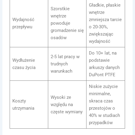
Gładkie, płaskie
Szorstkie
wnętrze
wnętrze
Wydajność
zmniejsza tarcie
powoduje
przepływu
o 20-30%,
gromadzenie się
zwiększając
osadów
wydajność
Do 10+ lat, na
2-5 lat pracy w
Wydłużenie
podstawie
trudnych
czasu życia
arkuszy danych
warunkach
DuPont PTFE
Niskie zużycie
minimalne,
Wysoki ze
Koszty
skraca czas
względu na
utrzymania
przestojów o
częste wymiany
40% w studiach
przypadków