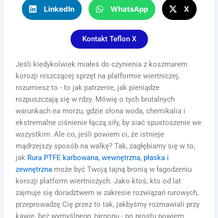
LinkedIn
WhatsApp
X
Kontakt Teflon X
Jeśli kiedykolwiek miałeś do czynienia z koszmarem
korozji niszczącej sprzęt na platformie wiertniczej,
rozumiesz to - to jak patrzenie, jak pieniądze
rozpuszczają się w rdzy. Mówię o tych brutalnych
warunkach na morzu, gdzie słona woda, chemikalia i
ekstremalne ciśnienie łączą siły, by siać spustoszenie we
wszystkim. Ale co, jeśli powiem ci, że istnieje
mądrzejszy sposób na walkę? Tak, zagłębiamy się w to,
jak
Rura PTFE karbowana, wewnętrzna, płaska i
zewnętrzna
może być Twoją tajną bronią w łagodzeniu
korozji platform wiertniczych. Jako ktoś, kto od lat
zajmuje się doradztwem w zakresie rozwiązań rurowych,
przeprowadzę Cię przez to tak, jakbyśmy rozmawiali przy
kawie, bez wymyślnego żargonu - po prostu powiem