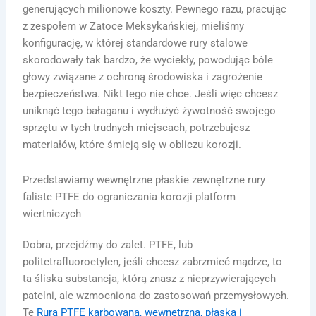
generujących milionowe koszty. Pewnego razu, pracując
z zespołem w Zatoce Meksykańskiej, mieliśmy
konfigurację, w której standardowe rury stalowe
skorodowały tak bardzo, że wyciekły, powodując bóle
głowy związane z ochroną środowiska i zagrożenie
bezpieczeństwa. Nikt tego nie chce. Jeśli więc chcesz
uniknąć tego bałaganu i wydłużyć żywotność swojego
sprzętu w tych trudnych miejscach, potrzebujesz
materiałów, które śmieją się w obliczu korozji.
Przedstawiamy wewnętrzne płaskie zewnętrzne rury
faliste PTFE do ograniczania korozji platform
wiertniczych
Dobra, przejdźmy do zalet. PTFE, lub
politetrafluoroetylen, jeśli chcesz zabrzmieć mądrze, to
ta śliska substancja, którą znasz z nieprzywierających
patelni, ale wzmocniona do zastosowań przemysłowych.
Te
Rura PTFE karbowana, wewnętrzna, płaska i