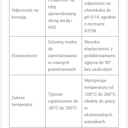
Podatność na
odporność na
rdzę
Odporność na
chemikalia do
spowodowaną
korozję
pH 0-14, zgodnie
słoną wodą i
z normami
H2S
ASTM
Sztywny, trudny
Wysoka
do
elastyczność z
Elastyczność
zainstalowania
pofałdowaniami,
w ciasnych
zgięcia do 90°
przestrzeniach
bez uszkodzeń
Wytrzymuje
temperatury od
Typowe
-200°C do 260°C,
Zakres
ograniczenie do
idealny do pracy
temperatur
-50°C do 200°C
w
ekstremalnych
warunkach.