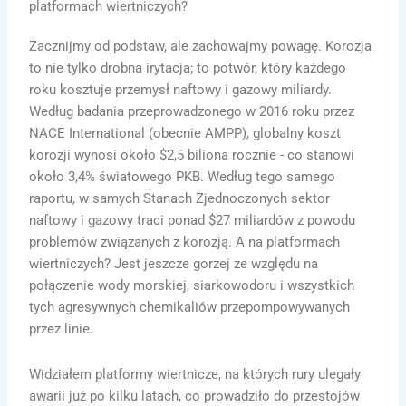
platformach wiertniczych?
Zacznijmy od podstaw, ale zachowajmy powagę. Korozja
to nie tylko drobna irytacja; to potwór, który każdego
roku kosztuje przemysł naftowy i gazowy miliardy.
Według badania przeprowadzonego w 2016 roku przez
NACE International (obecnie AMPP), globalny koszt
korozji wynosi około $2,5 biliona rocznie - co stanowi
około 3,4% światowego PKB. Według tego samego
raportu, w samych Stanach Zjednoczonych sektor
naftowy i gazowy traci ponad $27 miliardów z powodu
problemów związanych z korozją. A na platformach
wiertniczych? Jest jeszcze gorzej ze względu na
połączenie wody morskiej, siarkowodoru i wszystkich
tych agresywnych chemikaliów przepompowywanych
przez linie.
Widziałem platformy wiertnicze, na których rury ulegały
awarii już po kilku latach, co prowadziło do przestojów