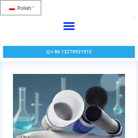
跳
Polish
至
内
容
+ 86 13270921912