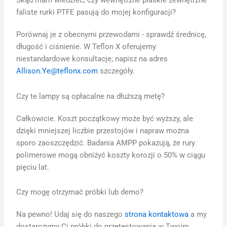
Skąd mam wiedzieć, czy wewnętrzne płaskie zewnętrzne
faliste rurki PTFE pasują do mojej konfiguracji?
Porównaj je z obecnymi przewodami - sprawdź średnicę,
długość i ciśnienie. W Teflon X oferujemy
niestandardowe konsultacje; napisz na adres
Allison.Ye@teflonx.com
szczegóły.
Czy te lampy są opłacalne na dłuższą metę?
Całkowicie. Koszt początkowy może być wyższy, ale
dzięki mniejszej liczbie przestojów i napraw można
sporo zaoszczędzić. Badania AMPP pokazują, że rury
polimerowe mogą obniżyć koszty korozji o 50% w ciągu
pięciu lat.
Czy mogę otrzymać próbki lub demo?
Na pewno! Udaj się do naszego
strona kontaktowa
a my
dostarczymy Ci próbki do przetestowania w Twoim