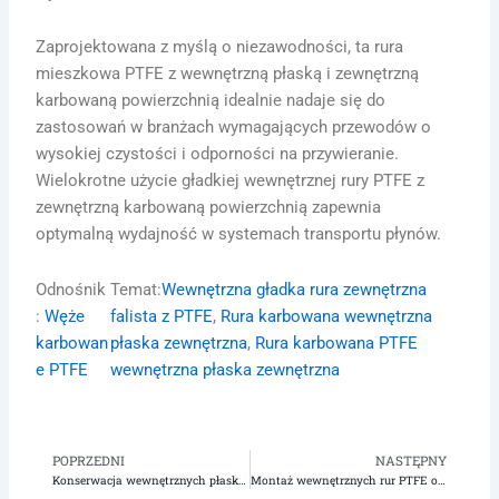
Zaprojektowana z myślą o niezawodności, ta rura
mieszkowa PTFE z wewnętrzną płaską i zewnętrzną
karbowaną powierzchnią idealnie nadaje się do
zastosowań w branżach wymagających przewodów o
wysokiej czystości i odporności na przywieranie.
Wielokrotne użycie gładkiej wewnętrznej rury PTFE z
zewnętrzną karbowaną powierzchnią zapewnia
optymalną wydajność w systemach transportu płynów.
Odnośnik
Temat:
Wewnętrzna gładka rura zewnętrzna
:
Węże
falista z PTFE
, 
Rura karbowana wewnętrzna
karbowan
płaska zewnętrzna
, 
Rura karbowana PTFE
e PTFE
wewnętrzna płaska zewnętrzna
POPRZEDNI
NASTĘPNY
Poprzedni
N
Konserwacja wewnętrznych płaskich rur falistych PTFE dla optymalnej wydajności petrochemicznej
Montaż wewnętrznych rur PTFE o gładkim otworze i zewnętrznej pofałdowanej powierzchni w celu zapewnienia trwałości przewodów paliwowych