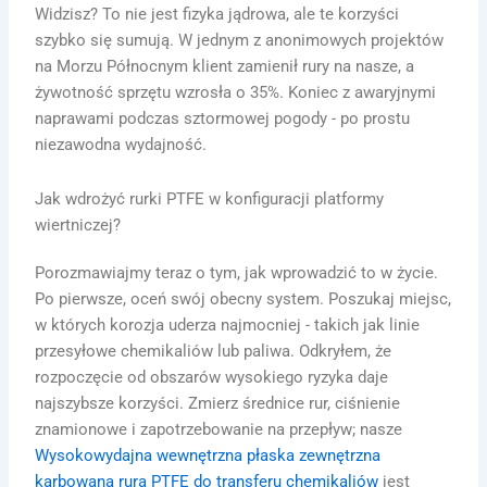
Widzisz? To nie jest fizyka jądrowa, ale te korzyści
szybko się sumują. W jednym z anonimowych projektów
na Morzu Północnym klient zamienił rury na nasze, a
żywotność sprzętu wzrosła o 35%. Koniec z awaryjnymi
naprawami podczas sztormowej pogody - po prostu
niezawodna wydajność.
Jak wdrożyć rurki PTFE w konfiguracji platformy
wiertniczej?
Porozmawiajmy teraz o tym, jak wprowadzić to w życie.
Po pierwsze, oceń swój obecny system. Poszukaj miejsc,
w których korozja uderza najmocniej - takich jak linie
przesyłowe chemikaliów lub paliwa. Odkryłem, że
rozpoczęcie od obszarów wysokiego ryzyka daje
najszybsze korzyści. Zmierz średnice rur, ciśnienie
znamionowe i zapotrzebowanie na przepływ; nasze
Wysokowydajna wewnętrzna płaska zewnętrzna
karbowana rura PTFE do transferu chemikaliów
jest