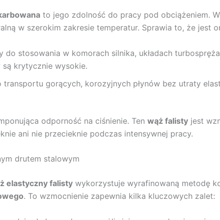
 karbowana
to jego zdolność do pracy pod obciążeniem. W
ralną w szerokim zakresie temperatur. Sprawia to, że jes
y do stosowania w komorach silnika, układach turbosprężare
 są krytycznie wysokie.
 transportu gorących, korozyjnych płynów bez utraty elas
imponująca odporność na ciśnienie. Ten
wąż falisty
jest wz
knie ani nie przecieknie podczas intensywnej pracy.
lnym drutem stalowym
ż elastyczny falisty
wykorzystuje wyrafinowaną metodę kon
lowego
. To wzmocnienie zapewnia kilka kluczowych zalet: