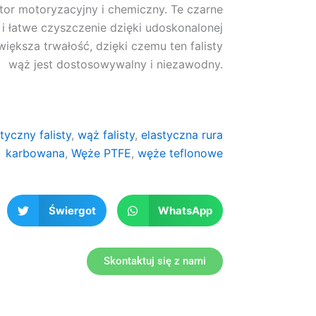
ektor motoryzacyjny i chemiczny. Te czarne
i łatwe czyszczenie dzięki udoskonalonej
iększa trwałość, dzięki czemu ten falisty
wąż jest dostosowywalny i niezawodny.
tyczny falisty
,
wąż falisty
,
elastyczna rura
karbowana
,
Węże PTFE
,
węże teflonowe
Świergot
WhatsApp
Skontaktuj się z nami