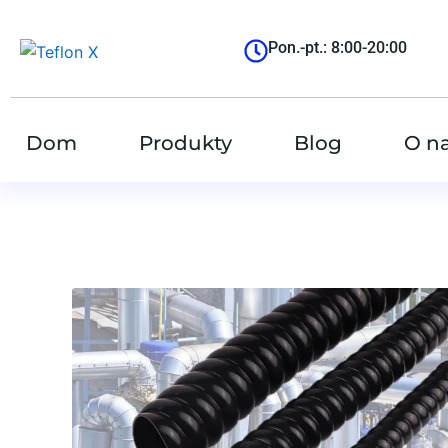
跳
至
Pon.-pt.: 8:00-20:00
内
容
Dom
Produkty
Blog
O n