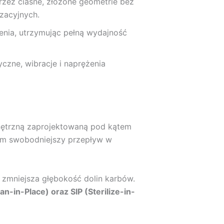
rzez ciasne, złożone geometrie bez
zacyjnych.
enia, utrzymując pełną wydajność
czne, wibracje i naprężenia
ętrzną zaprojektowaną pod kątem
ynom swobodniejszy przepływ w
zmniejsza głębokość dolin karbów.
an-in-Place) oraz SIP (Sterilize-in-