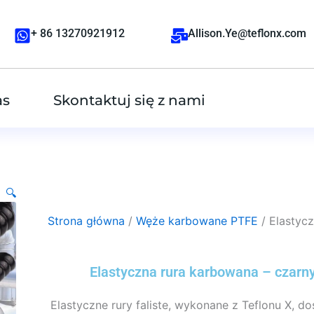
+ 86 13270921912
Allison.Ye@teflonx.com
as
Skontaktuj się z nami
🔍
Strona główna
/
Węże karbowane PTFE
/ Elastyc
Elastyczna rura karbowana – czarn
Elastyczne rury faliste, wykonane z Teflonu X, 