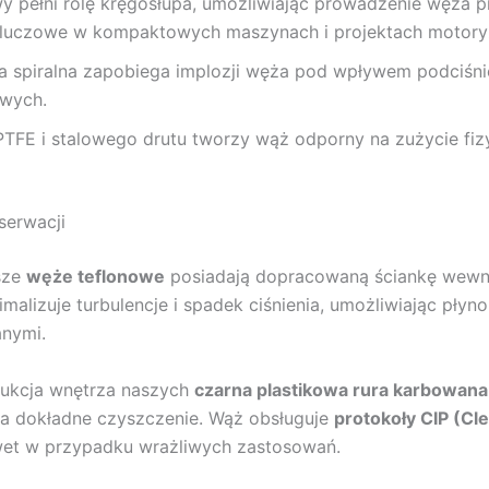
y pełni rolę kręgosłupa, umożliwiając prowadzenie węża p
o kluczowe w kompaktowych maszynach i projektach motory
a spiralna zapobiega implozji węża pod wpływem podciśni
owych.
FE i stalowego drutu tworzy wąż odporny na zużycie fizy
serwacji
sze
węże teflonowe
posiadają dopracowaną ściankę wewn
imalizuje turbulencje i spadek ciśnienia, umożliwiając pł
nymi.
rukcja wnętrza naszych
czarna plastikowa rura karbowana
ia dokładne czyszczenie. Wąż obsługuje
protokoły CIP (Cle
et w przypadku wrażliwych zastosowań.