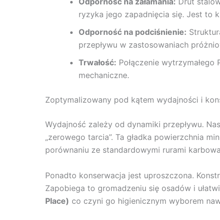
Odporność na załamania:
Drut stalow
ryzyka jego zapadnięcia się. Jest t
Odporność na podciśnienie:
Struktur
przepływu w zastosowaniach próżni
Trwałość:
Połączenie wytrzymałego PT
mechaniczne.
Zoptymalizowany pod kątem wydajności i kon
Wydajność zależy od dynamiki przepływu. Na
„zerowego tarcia”. Ta gładka powierzchnia min
porównaniu ze standardowymi rurami karbowa
Ponadto konserwacja jest uproszczona. Konst
Zapobiega to gromadzeniu się osadów i ułatw
Place)
co czyni go higienicznym wyborem naw