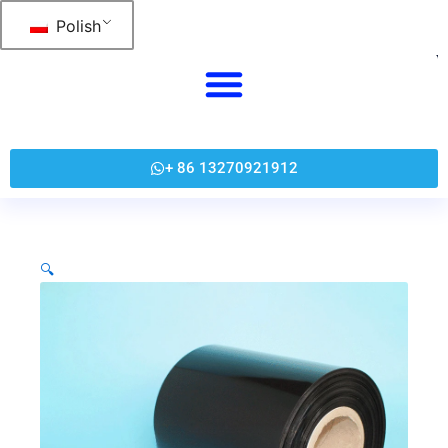
跳
Polish
至
内
容
+ 86 13270921912
🔍