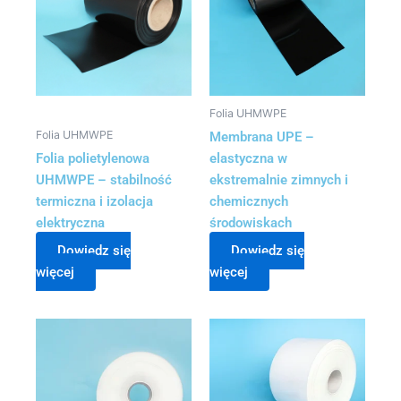
Folia UHMWPE
Folia UHMWPE
Membrana UPE –
Folia polietylenowa
elastyczna w
UHMWPE – stabilność
ekstremalnie zimnych i
termiczna i izolacja
chemicznych
elektryczna
środowiskach
Dowiedz się
Dowiedz się
więcej
więcej