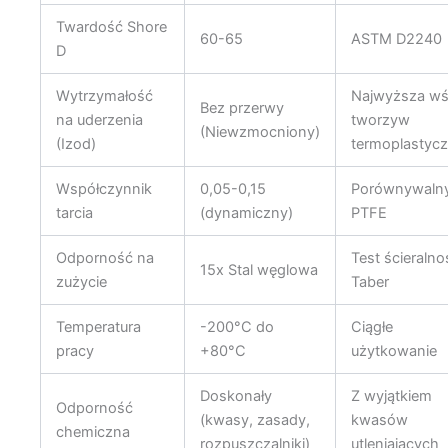
Twardość Shore
60-65
ASTM D2240
D
Wytrzymałość
Najwyższa wś
Bez przerwy
na uderzenia
tworzyw
(Niewzmocniony)
(Izod)
termoplastyc
Współczynnik
0,05-0,15
Porównywaln
tarcia
(dynamiczny)
PTFE
Odporność na
Test ścieralno
15x Stal węglowa
zużycie
Taber
Temperatura
-200°C do
Ciągłe
pracy
+80°C
użytkowanie
Doskonały
Z wyjątkiem
Odporność
(kwasy, zasady,
kwasów
chemiczna
rozpuszczalniki)
utleniających