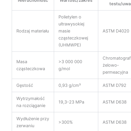
Nieruchomość
Wartość/zakres
testu/uwa
Polietylen o
ultrawysokiej
Rodzaj materiału
masie
ASTM D4020
cząsteczkowej
(UHMWPE)
Chromatograf
Masa
>3 000 000
żelowo-
cząsteczkowa
g/mol
permeacyjna
Gęstość
0,93 g/cm³
ASTM D792
Wytrzymałość
19,3-23 MPa
ASTM D638
na rozciąganie
Wydłużenie przy
>300%
ASTM D638
zerwaniu