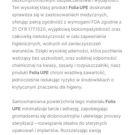
bezkompromisowym bezpieczeństwie i wydajności.
Ten wysokiej klasy produkt
Folia UPE
doskonale
sprawdza się w zastosowaniach medycznych,
oferując pełną zgodność z wymogami FDA zgodnie z
21 CFR 177.1520, wyjątkową biokompatybilność oraz
całkowitą nietoksyczność w celu zapewnienia
higienicznych, wolnych od zanieczyszczeń
warunków. Dzięki wysokiej udarności, która pochłania
wstrząsy bez uszkodzeń, oraz solidnej odporności
chemicznej na kwasy, zasady i rozpuszczalniki, nasz
produkt
Folia UPE
chroni wrażliwą zawartość,
jednocześnie redukując ryzyko w środowiskach o
krytycznym znaczeniu dla higieny.
Samosmarowna powierzchnia tego materiału
Folia
UPE
minimalizuje tarcie i adhezję, zapobiegając
gromadzeniu się drobnoustrojów i ułatwiając procesy
sterylizacji – rozwiązanie idealne do sterylnych
opakowań i implantów. Rozszerzając swoją