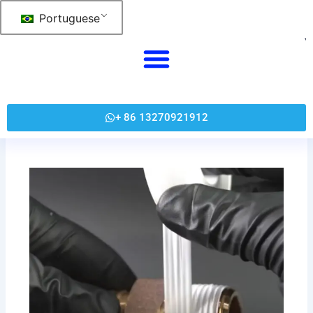
跳
Portuguese
至
内
容
+ 86 13270921912