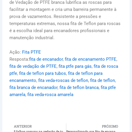
de Vedação de PTFE branca lubrifica as roscas para
facilitar a montagem e cria uma barreira permanente à
prova de vazamentos. Resistente a pressões e
temperaturas extremas, nossa fita de Teflon para roscas
é a escolha ideal para encanadores profissionais e
manutenção industrial.
Ação:
Fita PTFE
Resposta:
fita de encanador
, 
fita de encanamento PTFE
, 
fita de vedação de PTFE
, 
fita ptfe para gás
, 
fita de rosca
ptfe
, 
fita de teflon para tubos
, 
fita de teflon para
encanamento
, 
fita veda-roscas de teflon
, 
fita de teflon
, 
fita branca de encanador
, 
fita de teflon branca
, 
fita ptfe
amarela
, 
fita veda-rosca amarela
ANTERIOR
PRÓXIMO
Anterior
Pr
5 falhas comuns na vedação de tubos e como a fita PTFE de alta densidade pode preveni-las
Personalizando sua fita de encanador: um guia para rotulagem privada com Teflon X