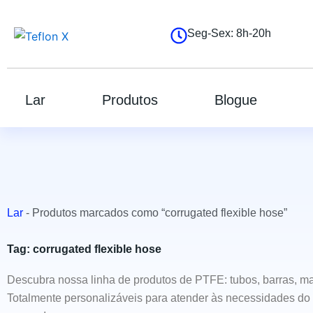
跳
至
Seg-Sex: 8h-20h
内
容
Lar
Produtos
Blogue
Lar
-
Produtos marcados como “corrugated flexible hose”
Tag: corrugated flexible hose
Descubra nossa linha de produtos de PTFE: tubos, barras, ma
Totalmente personalizáveis para atender às necessidades do 