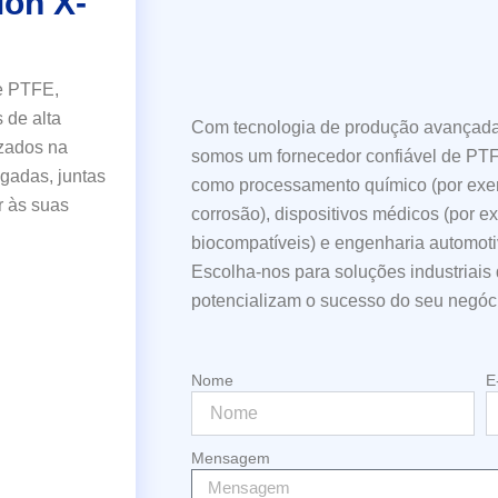
lon X-
de PTFE,
 de alta
Com tecnologia de produção avançada 
izados na
somos um fornecedor confiável de PT
gadas, juntas
como processamento químico (por exem
r às suas
corrosão), dispositivos médicos (por
biocompatíveis) e engenharia automotiv
Escolha-nos para soluções industriais
potencializam o sucesso do seu negóc
Nome
E
Mensagem