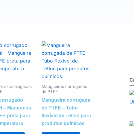
Pr
C
iras corrugadas
Mangueiras corrugadas
E
de PTFE
corrugado
Mangueira corrugada
el – Mangueira
de PTFE – Tubo
FE preta para
flexível de Teflon para
emperatura
produtos químicos