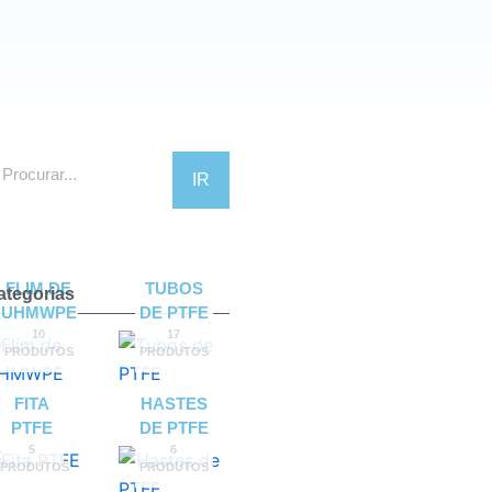
ocurar
IR
FLIM DE
TUBOS
ategorias
UHMWPE
DE PTFE
10
17
PRODUTOS
PRODUTOS
FITA
HASTES
PTFE
DE PTFE
5
6
PRODUTOS
PRODUTOS