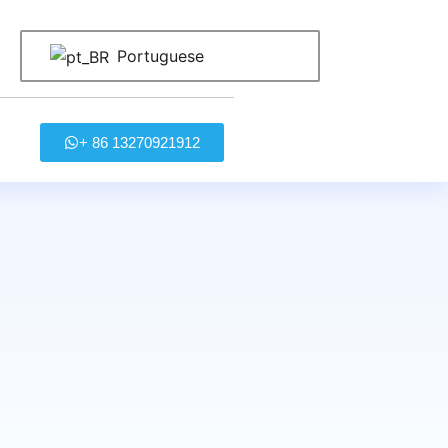
Portuguese
+ 86 13270921912