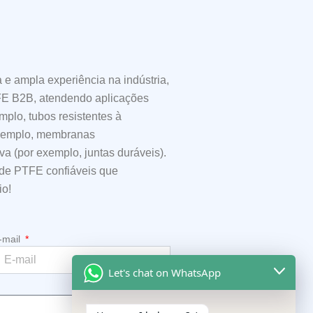
e ampla experiência na indústria,
FE B2B, atendendo aplicações
plo, tubos resistentes à
 exemplo, membranas
a (por exemplo, juntas duráveis).
 de PTFE confiáveis que
io!
-mail
Let's chat on WhatsApp