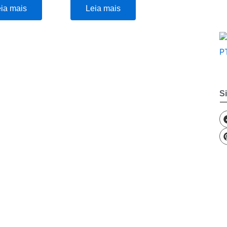
ia mais
Leia mais
S