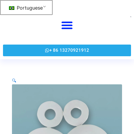
跳
Portuguese
至
内
容
+ 86 13270921912
🔍