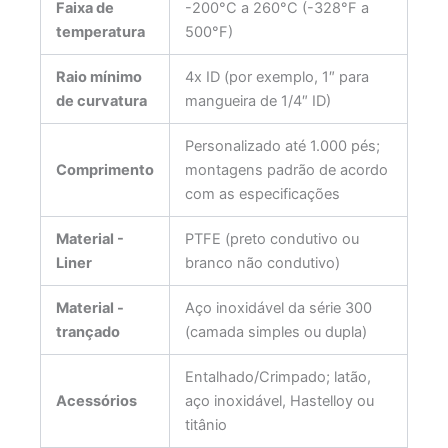
Faixa de
-200°C a 260°C (-328°F a
temperatura
500°F)
Raio mínimo
4x ID (por exemplo, 1″ para
de curvatura
mangueira de 1/4″ ID)
Personalizado até 1.000 pés;
Comprimento
montagens padrão de acordo
com as especificações
Material -
PTFE (preto condutivo ou
Liner
branco não condutivo)
Material -
Aço inoxidável da série 300
trançado
(camada simples ou dupla)
Entalhado/Crimpado; latão,
Acessórios
aço inoxidável, Hastelloy ou
titânio