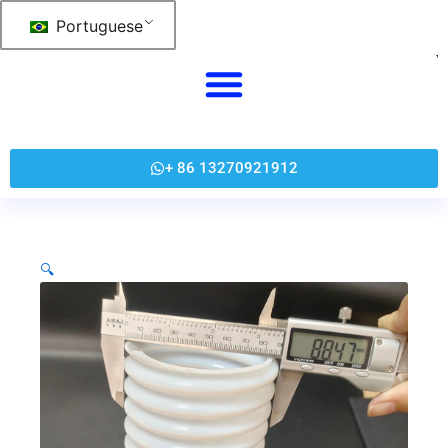
跳
Portuguese
至
内
容
+ 86 13270921912
🔍