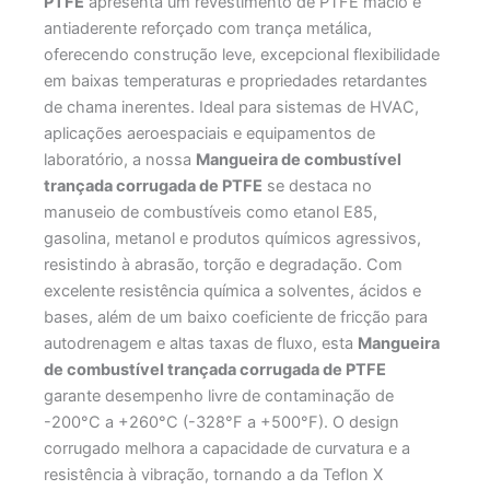
PTFE
apresenta um revestimento de PTFE macio e
antiaderente reforçado com trança metálica,
oferecendo construção leve, excepcional flexibilidade
em baixas temperaturas e propriedades retardantes
de chama inerentes. Ideal para sistemas de HVAC,
aplicações aeroespaciais e equipamentos de
laboratório, a nossa
Mangueira de combustível
trançada corrugada de PTFE
se destaca no
manuseio de combustíveis como etanol E85,
gasolina, metanol e produtos químicos agressivos,
resistindo à abrasão, torção e degradação. Com
excelente resistência química a solventes, ácidos e
bases, além de um baixo coeficiente de fricção para
autodrenagem e altas taxas de fluxo, esta
Mangueira
de combustível trançada corrugada de PTFE
garante desempenho livre de contaminação de
-200°C a +260°C (-328°F a +500°F). O design
corrugado melhora a capacidade de curvatura e a
resistência à vibração, tornando a da Teflon X