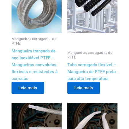
Mangueiras corrugadas de
PTFE
Mangueira trançada de
Mangueiras corrugadas de
PTFE
aço inoxidável PTFE –
Mangueiras convolutas
Tubo corrugado flexível –
flexíveis e resistentes à
Mangueira de PTFE preta
corrosão
para alta temperatura
Leia mais
Leia mais