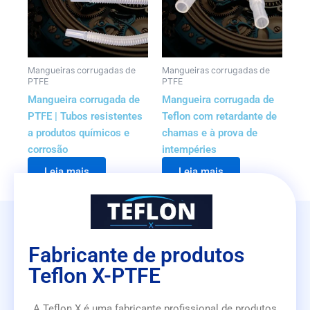
Mangueiras corrugadas de
Mangueiras corrugadas de
PTFE
PTFE
Mangueira corrugada de
Mangueira corrugada de
PTFE | Tubos resistentes
Teflon com retardante de
a produtos químicos e
chamas e à prova de
corrosão
intempéries
Leia mais
Leia mais
Fabricante de produtos
Teflon X-PTFE
A Teflon X é uma fabricante profissional de produtos