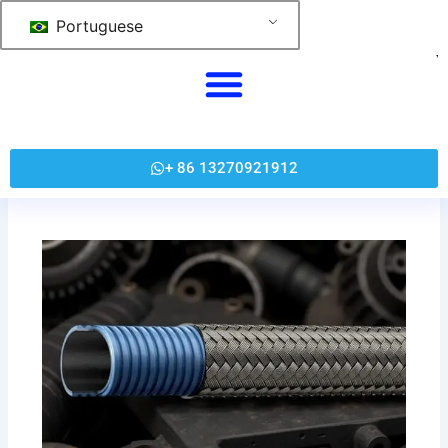
跳
Portuguese
至
内
容
+ 86 13270921912