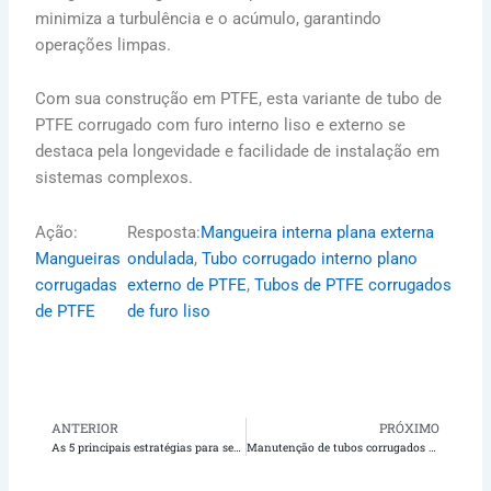
minimiza a turbulência e o acúmulo, garantindo
operações limpas.
Com sua construção em PTFE, esta variante de tubo de
PTFE corrugado com furo interno liso e externo se
destaca pela longevidade e facilidade de instalação em
sistemas complexos.
Ação:
Resposta:
Mangueira interna plana externa
Mangueiras
ondulada
, 
Tubo corrugado interno plano
corrugadas
externo de PTFE
, 
Tubos de PTFE corrugados
de PTFE
de furo liso
ANTERIOR
PRÓXIMO
Anterior
Pr
As 5 principais estratégias para segurança em laboratório usando mangueiras corrugadas internas planas externas de PTFE resistentes à corrosão
Manutenção de tubos corrugados externos planos internos de PTFE para um ótimo desempenho petroquímico