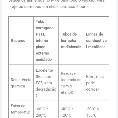
pequenos aumentos no MPG para todo o veículo. Para
projetos com foco em eficiência, isso é ouro.
Tubo
corrugado
PTFE
Tubos de
Linhas de
Recurso
interno
borracha
combustíve
plano
tradicionais
l metálicas
externo
ondulado
Excelente
Razoável
(lida com
Bom, mas
Resistência
(degrada-se
E85, sem
pode
química
com o
degradação
corroer
etanol)
)
Faixa de
-60°C a
-40°C a
-50°C a
temperatur
200°C
120°C
150°C