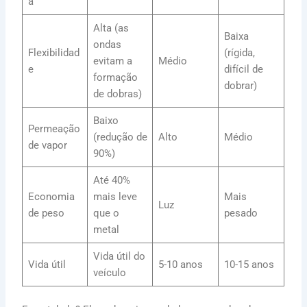
a
Alta (as
Baixa
ondas
Flexibilidad
(rígida,
evitam a
Médio
e
difícil de
formação
dobrar)
de dobras)
Baixo
Permeação
(redução de
Alto
Médio
de vapor
90%)
Até 40%
Economia
mais leve
Mais
Luz
de peso
que o
pesado
metal
Vida útil do
Vida útil
5-10 anos
10-15 anos
veículo