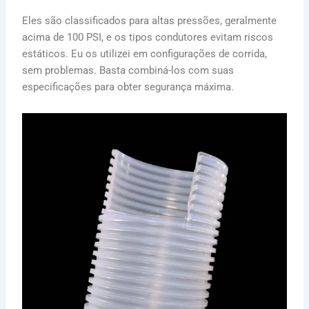
Eles são classificados para altas pressões, geralmente
acima de 100 PSI, e os tipos condutores evitam riscos
estáticos. Eu os utilizei em configurações de corrida,
sem problemas. Basta combiná-los com suas
especificações para obter segurança máxima.