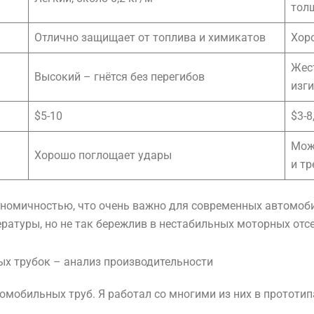
тол
Отлично защищает от топлива и химикатов
Хоро
Жест
Высокий – гнётся без перегибов
изг
$5-10
$3-8
Мож
Хорошо поглощает удары
и т
ономичностью, что очень важно для современных автомоби
атуры, но не так бережлив в нестабильных моторных отсе
ых трубок – анализ производительности
омобильных труб. Я работал со многими из них в прототипа