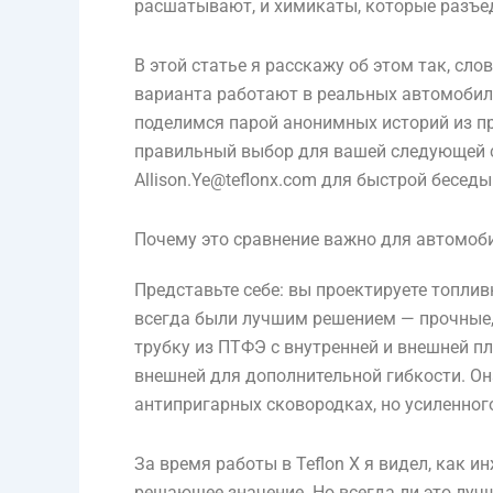
расшатывают, и химикаты, которые разъе
В этой статье я расскажу об этом так, сл
варианта работают в реальных автомобил
поделимся парой анонимных историй из про
правильный выбор для вашей следующей сбо
Allison.Ye@teflonx.com для быстрой беседы
Почему это сравнение важно для автомоб
Представьте себе: вы проектируете топли
всегда были лучшим решением — прочные, 
трубку из ПТФЭ с внутренней и внешней пл
внешней для дополнительной гибкости. Он
антипригарных сковородках, но усиленно
За время работы в Teflon X я видел, как 
решающее значение. Но всегда ли это лучш