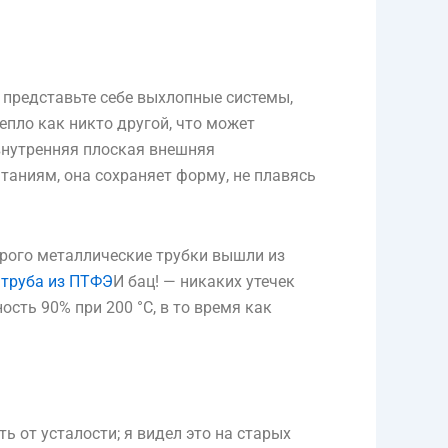
представьте себе выхлопные системы,
пло как никто другой, что может
 внутренняя плоская внешняя
аниям, она сохраняет форму, не плавясь
орого металлические трубки вышли из
 труба из ПТФЭ
И бац! — никаких утечек
сть 90% при 200 °C, в то время как
ь от усталости; я видел это на старых