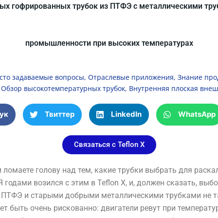
ных гофрированных трубок из ПТФЭ с металлическими тру
промышленности при высоких температурах
сто задаваемые вопросы
,
Отраслевые приложения
,
Знание про
,
Обзор высокотемпературных трубок
,
Внутренняя плоская внеш
ук
Твиттер
LinkedIn
WhatsApp
Связаться с Teflon X
 ломаете голову над тем, какие трубки выбрать для раск
Я годами возился с этим в Teflon X, и, должен сказать, в
ТФЭ и старыми добрыми металлическими трубками не так
т быть очень рискованно: двигатели ревут при температур