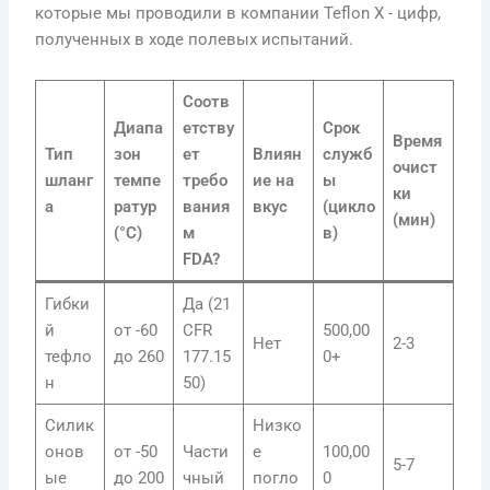
которые мы проводили в компании Teflon X - цифр,
полученных в ходе полевых испытаний.
Соотв
Диапа
етству
Срок
Время
Тип
зон
ет
Влиян
служб
очист
шланг
темпе
требо
ие на
ы
ки
а
ратур
вания
вкус
(цикло
(мин)
(°C)
м
в)
FDA?
Гибки
Да (21
й
от -60
CFR
500,00
Нет
2-3
тефло
до 260
177.15
0+
н
50)
Силик
Низко
онов
от -50
Части
е
100,00
5-7
ые
до 200
чный
погло
0