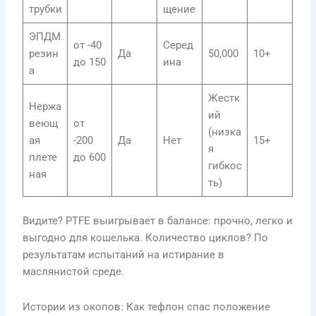
трубки
щение
ЭПДМ
от -40
Серед
резин
Да
50,000
10+
до 150
ина
а
Жестк
Нержа
ий
веющ
от
(низка
ая
-200
Да
Нет
15+
я
плете
до 600
гибкос
ная
ть)
Видите? PTFE выигрывает в балансе: прочно, легко и
выгодно для кошелька. Количество циклов? По
результатам испытаний на истирание в
маслянистой среде.
Истории из окопов: Как тефлон спас положение