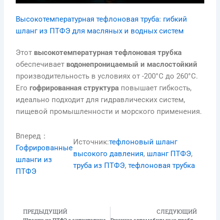
Высокотемпературная тефлоновая труба: гибкий
шланг из ПТФЭ для масляных и водных систем
Этот
высокотемпературная тефлоновая трубка
обеспечивает
водонепроницаемый и маслостойкий
производительность в условиях от -200°C до 260°C.
Его
гофрированная структура
повышает гибкость,
идеально подходит для гидравлических систем,
пищевой промышленности и морского применения.
Вперед：
Источник:
тефлоновый шланг
Гофрированные
высокого давления
, 
шланг ПТФЭ
, 
шланги из
труба из ПТФЭ
, 
тефлоновая трубка
ПТФЭ
ПРЕДЫДУЩИЙ
СЛЕДУЮЩИЙ
Предыдущая
С
Шланги из ПТФЭ с антистатическим покрытием (антистатические): Когда и зачем они нужны
Решение автомобильных проблем с помощью высокопроизводительных гофрированных топливных шлангов из ПТФЭ