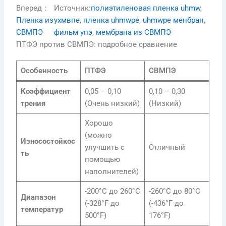
Вперед：
Источник:
полиэтиленовая пленка uhmw
, 
Пленка из
ухмвпе
, 
пленка uhmwpe
, 
uhmwpe менбран
, 
СВМПЭ
фильм упэ
, 
мембрана из СВМПЭ
ПТФЭ против СВМПЭ: подробное сравнение
Особенность
ПТФЭ
СВМПЭ
Коэффициент
0,05 – 0,10
0,10 – 0,30
трения
(Очень низкий)
(Низкий)
Хорошо
(можно
Износостойкос
улучшить с
Отличный
ть
помощью
наполнителей)
-200°C до 260°C
-260°C до 80°C
Диапазон
(-328°F до
(-436°F до
температур
500°F)
176°F)