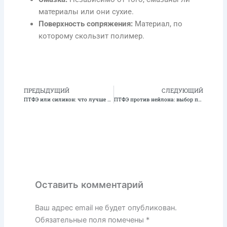
материалы или они сухие.
Поверхность сопряжения:
Материал, по
которому скользит полимер.
ПРЕДЫДУЩИЙ
СЛЕДУЮЩИЙ
Предыдущая
С
ПТФЭ или силикон: что лучше для применений, требующих высокой чистоты?
ПТФЭ против нейлона: выбор правильного материала для герметизации
Оставить комментарий
Ваш адрес email не будет опубликован.
Обязательные поля помечены
*