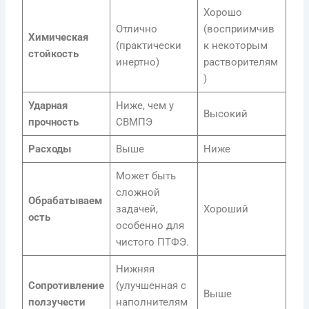
Хорошо
Отлично
(восприимчив
Химическая
(практически
к некоторым
стойкость
инертно)
растворителям
)
Ударная
Ниже, чем у
Высокий
прочность
СВМПЭ
Расходы
Выше
Ниже
Может быть
сложной
Обрабатываем
задачей,
Хороший
ость
особенно для
чистого ПТФЭ.
Нижняя
Сопротивление
(улучшенная с
Выше
ползучести
наполнителям