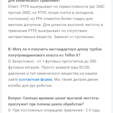
для химического травления?
Ответ: PTFE выигрывает по термостойкости (до 260C
против 260C, но PTFE лучше гнется в холодном
состоянии), но PFA плавится более гладко для
жестких допусков. Для шлангов высокой чистоты в
травлении PTFE выигрывает по отсутствию
экстрактивных веществ. Зависит от суспензии.
В: Могу ли я получить нестандартную длину трубок
полупроводникового класса из Teflon X?
О: Безусловно - от 1-футовых прототипов до 500-
футовых катушек. Просто укажите ваш ID/OD,
давление и тип химического вещества на нашем
сайте
контактная форма
. Мы также делали дикие
изгибы для рук роботов.
Вопрос: Сколько времени шланг высокой чистоты
прослужит при полном цикле обработки?
О: При постоянных операциях травления - 2-3 года,