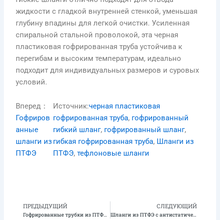
жидкости с гладкой внутренней стенкой, уменьшая
глубину впадины для легкой очистки. Усиленная
спиральной стальной проволокой, эта черная
пластиковая гофрированная труба устойчива к
перегибам и высоким температурам, идеально
подходит для индивидуальных размеров и суровых
условий.
Вперед：
Источник:
черная пластиковая
Гофриров
гофрированная труба
, 
гофрированный
анные
гибкий шланг
, 
гофрированный шланг
, 
шланги из
гибкая гофрированная труба
, 
Шланги из
ПТФЭ
ПТФЭ
, 
тефлоновые шланги
ПРЕДЫДУЩИЙ
СЛЕДУЮЩИЙ
Предыдущая
С
Гофрированные трубки из ПТФЭ для фармацевтики и биотехнологий: Соответствие требованиям USP Class VI и преимущества | Teflon X
Шланги из ПТФЭ с антистатическим покрытием (антистатические): Когда и зачем они нужны