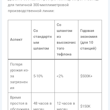
для типичной 300-миллиметровой
производственной линии:
Со
Со
шлангом
Годовая
стандартн
из
экономия
Аспект
ым
высокочис
(для 10
шлангом
того
станций)
тефлона
Потеря
урожая из-
за
5-10%
<2%
$500K+
загрязнен
ия
Время
простоя в
48 часов в
12 часов в
$150K
обслужива
месяц
месяц