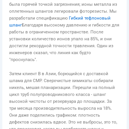
была горячей точкой загрязнения; ионы металла из
оплетенных шлангов легировали фоторезисты. Мы
разработали спецификацию
Гибкий тефлоновый
шланг
Благодаря высокому давлению и гибкости для
работы в ограниченном пространстве. После
установки количество ионов упало на 85%, и они
достигли рекордной точности травления. Один из
инженеров сказал, что линия как будто
"проснулась".
Затем клиент B в Азии, борющийся с доставкой
шлама для CMP. Сверхчистые химикаты собирали
никель, мешая планаризации. Перешли на полный
цикл труб полупроводникового класса - шланг
высокой чистоты от резервуара до площадки. За
три месяца производительность выросла на 18%.
Они даже поделились графиком: плотность
дефектов снизилась вдвое. Это не выбросы, это то,