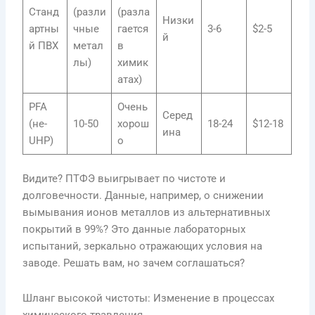
Станд
(разли
(разла
Низки
артны
чные
гается
3-6
$2-5
й
й ПВХ
метал
в
лы)
химик
атах)
PFA
Очень
Серед
(не-
10-50
хорош
18-24
$12-18
ина
UHP)
о
Видите? ПТФЭ выигрывает по чистоте и
долговечности. Данные, например, о снижении
вымывания ионов металлов из альтернативных
покрытий в 99%? Это данные лабораторных
испытаний, зеркально отражающих условия на
заводе. Решать вам, но зачем соглашаться?
Шланг высокой чистоты: Изменение в процессах
химического травления