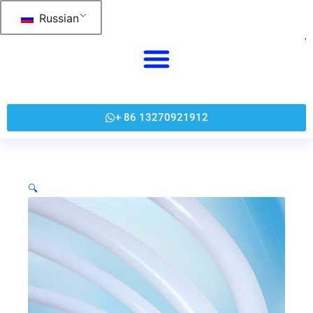
Перейти
Russian
к
содержанию
+ 86 13270921912
🔍