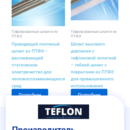
Гофрированные шланги из
Гофрированные шланги из
ПТФЭ
ПТФЭ
Проводящий плетеный
Шланг высокого
шланг из ПТФЭ –
давления с
рассеивающий
тефлоновой оплеткой
статическое
– гибкий шланг с
электричество для
покрытием из ПТФЭ
легковоспламеняющихся
для промышленного
сред
использования
Подробнее
Подробнее
Производитель