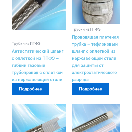
Трубки из ПТФЭ
Проводящая плетеная
Трубки из ПТФЭ
трубка – тефлоновый
Антистатический шланг
шланг с оплеткой из
с оплеткой из ПТФЭ –
нержавеющей стали
гибкий газовый
для защиты от
трубопровод с оплеткой
электростатического
из нержавеющей стали
разряда
Подробнее
Подробнее