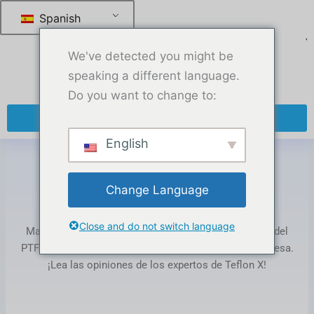
Saltar
Spanish
al
contenido
We've detected you might be
speaking a different language.
Do you want to change to:
+ 86 13270921912
English
Hogar
-
Junta tórica aprobada por la FDA
Change Language
Etiqueta: FDA approved o ring
Close and do not switch language
Manténgase al día con las tendencias de la industria del
PTFE, consejos sobre productos y noticias de la empresa.
¡Lea las opiniones de los expertos de Teflon X!