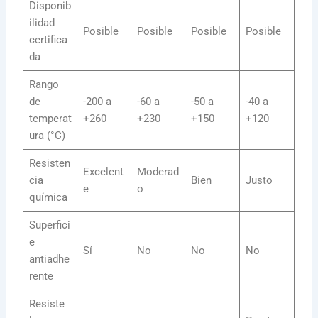
Disponib
ilidad
Posible
Posible
Posible
Posible
certifica
da
Rango
de
-200 a
-60 a
-50 a
-40 a
temperat
+260
+230
+150
+120
ura (°C)
Resisten
Excelent
Moderad
cia
Bien
Justo
e
o
química
Superfici
e
Sí
No
No
No
antiadhe
rente
Resiste