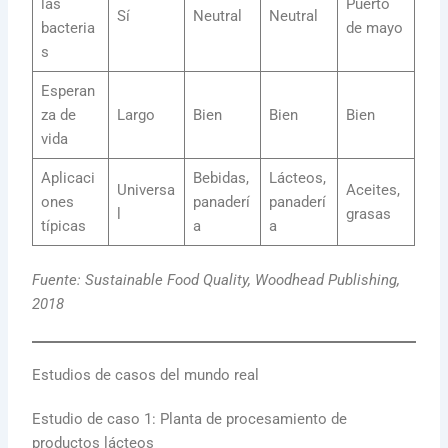
las
Puerto
Sí
Neutral
Neutral
bacteria
de mayo
s
Esperan
za de
Largo
Bien
Bien
Bien
vida
Aplicaci
Bebidas,
Lácteos,
Universa
Aceites,
ones
panaderí
panaderí
l
grasas
típicas
a
a
Fuente: Sustainable Food Quality, Woodhead Publishing,
2018
Estudios de casos del mundo real
Estudio de caso 1: Planta de procesamiento de
productos lácteos