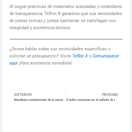
Al seguir prácticas de materiales avanzadas y estándares
de transparencia, Teflon X garantiza que sus necesidades
de juntas tóricas y juntas sanitarias se satisfagan con
integridad y excelencia técnica.
¿Desea hablar sobre sus necesidades específicas o
solicitar un presupuesto? Visite
Teflón X
o
Comuníquese
aquí
¡Para asistencia inmediata!
ANTERIOR
PRÓXIMO
Anterior
Pr
Beneficios ambientales de la junta tórica de PTFE en comparación con los materiales tradicionales
5 fallos comunes en el sellado de tuberías y cómo la cinta de PTFE de alta densidad puede prevenirlos