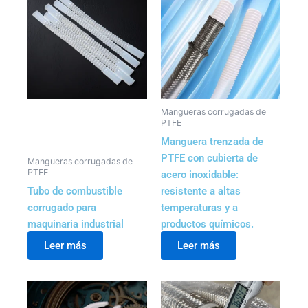
Mangueras corrugadas de
PTFE
Manguera trenzada de
PTFE con cubierta de
Mangueras corrugadas de
PTFE
acero inoxidable:
Tubo de combustible
resistente a altas
corrugado para
temperaturas y a
maquinaria industrial
productos químicos.
Leer más
Leer más