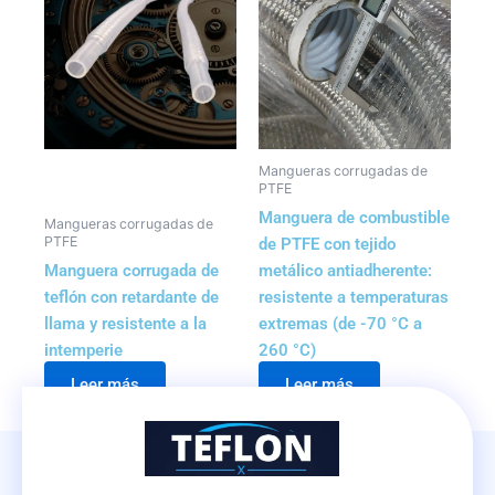
Mangueras corrugadas de
PTFE
Manguera de combustible
Mangueras corrugadas de
PTFE
de PTFE con tejido
Manguera corrugada de
metálico antiadherente:
teflón con retardante de
resistente a temperaturas
llama y resistente a la
extremas (de -70 °C a
intemperie
260 °C)
Leer más
Leer más