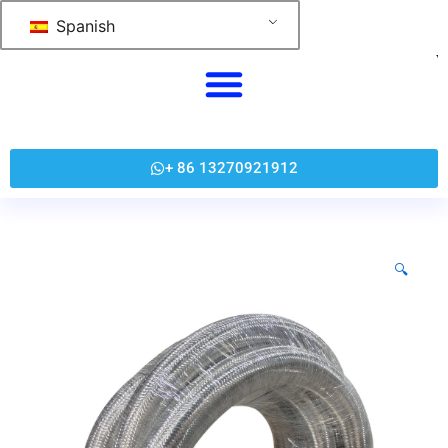
Saltar
Spanish
al
contenido
+ 86 13270921912
🔍