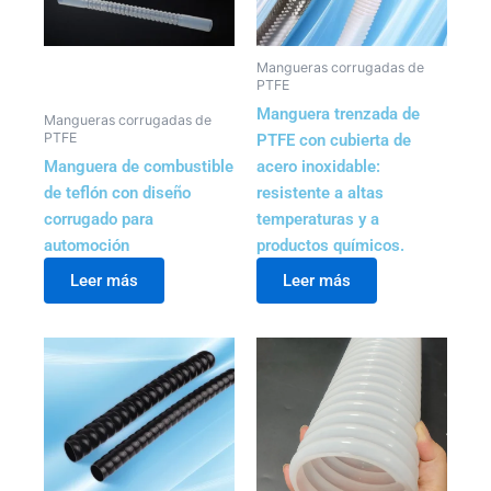
Mangueras corrugadas de
PTFE
Manguera trenzada de
Mangueras corrugadas de
PTFE
PTFE con cubierta de
Manguera de combustible
acero inoxidable:
de teflón con diseño
resistente a altas
corrugado para
temperaturas y a
automoción
productos químicos.
Leer más
Leer más