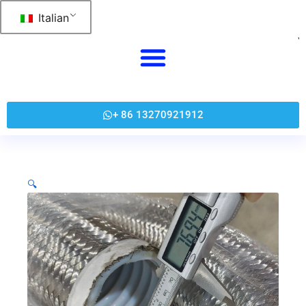
跳
Italian
至
内
容
+ 86 13270921912
🔍