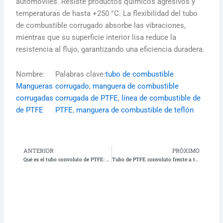
automóviles. Resiste productos químicos agresivos y
temperaturas de hasta +250 °C. La flexibilidad del tubo
de combustible corrugado absorbe las vibraciones,
mientras que su superficie interior lisa reduce la
resistencia al flujo, garantizando una eficiencia duradera.
Nombre:
Palabras clave:
tubo de combustible
Mangueras
corrugado
, 
manguera de combustible
corrugadas
corrugada de PTFE
, 
línea de combustible de
de PTFE
PTFE
, 
manguera de combustible de teflón
ANTERIOR
PRÓXIMO
Anterior
Pr
Qué es el tubo convoluto de PTFE: Una guía completa
Tubo de PTFE convoluto frente a tubo de PTFE liso: Comparación clave para ingenieros | Teflon X