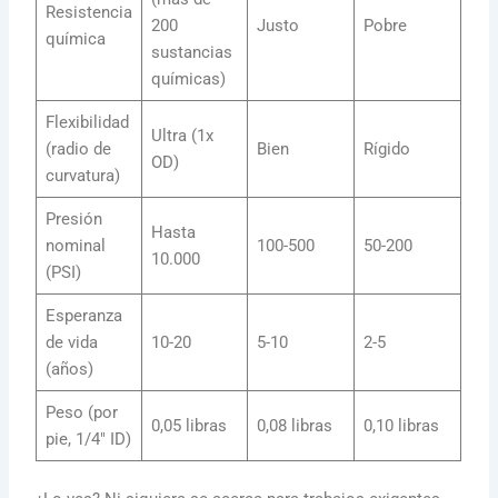
Resistencia
200
Justo
Pobre
química
sustancias
químicas)
Flexibilidad
Ultra (1x
(radio de
Bien
Rígido
OD)
curvatura)
Presión
Hasta
nominal
100-500
50-200
10.000
(PSI)
Esperanza
de vida
10-20
5-10
2-5
(años)
Peso (por
0,05 libras
0,08 libras
0,10 libras
pie, 1/4″ ID)