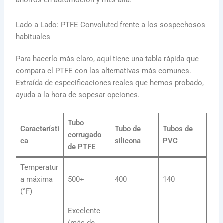
ahorros en automoción y más allá.
Lado a Lado: PTFE Convoluted frente a los sospechosos
habituales
Para hacerlo más claro, aquí tiene una tabla rápida que
compara el PTFE con las alternativas más comunes.
Extraída de especificaciones reales que hemos probado,
ayuda a la hora de sopesar opciones.
Tubo
Característi
Tubo de
Tubos de
corrugado
ca
silicona
PVC
de PTFE
Temperatur
a máxima
500+
400
140
(°F)
Excelente
(más de