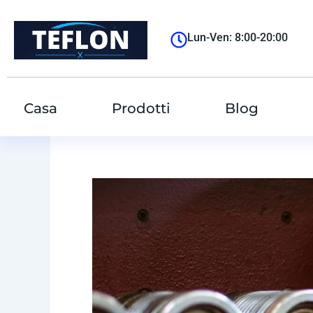
跳
至
Lun-Ven: 8:00-20:00
内
容
Casa
Prodotti
Blog