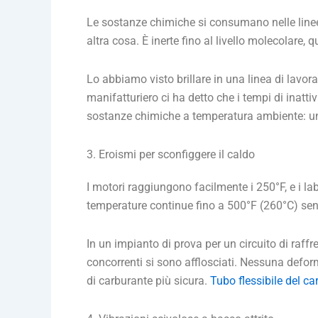
Le sostanze chimiche si consumano nelle linee? 
altra cosa. È inerte fino al livello molecolare, q
Lo abbiamo visto brillare in una linea di lavor
manifatturiero ci ha detto che i tempi di inatt
sostanze chimiche a temperatura ambiente: un'af
3. Eroismi per sconfiggere il caldo
I motori raggiungono facilmente i 250°F, e i l
temperature continue fino a 500°F (260°C) sen
In un impianto di prova per un circuito di raffr
concorrenti si sono afflosciati. Nessuna deform
di carburante più sicura.
Tubo flessibile del ca