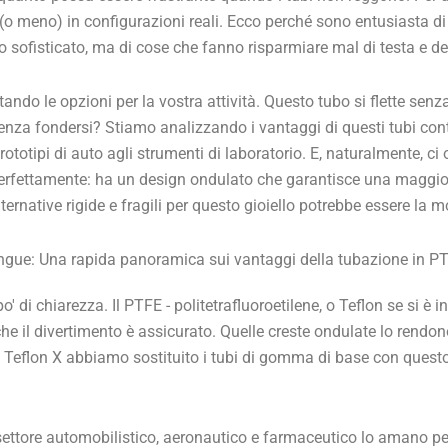
 (o meno) in configurazioni reali. Ecco perché sono entusiasta di 
go sofisticato, ma di cose che fanno risparmiare mal di testa e d
ndo le opzioni per la vostra attività. Questo tubo si flette senza
senza fondersi? Stiamo analizzando i vantaggi di questi tubi cont
ototipi di auto agli strumenti di laboratorio. E, naturalmente, 
perfettamente: ha un design ondulato che garantisce una maggi
ternative rigide e fragili per questo gioiello potrebbe essere la 
ingue: Una rapida panoramica sui vantaggi della tubazione in P
' di chiarezza. Il PTFE - politetrafluoroetilene, o Teflon se si è 
che il divertimento è assicurato. Quelle creste ondulate lo rendo
i Teflon X abbiamo sostituito i tubi di gomma di base con questo 
 settore automobilistico, aeronautico e farmaceutico lo amano per