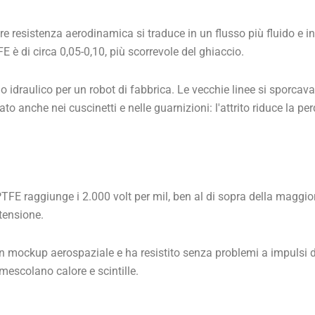
re resistenza aerodinamica si traduce in un flusso più fluido e
FE è di circa 0,05-0,10, più scorrevole del ghiaccio.
cio idraulico per un robot di fabbrica. Le vecchie linee si sporc
zato anche nei cuscinetti e nelle guarnizioni: l'attrito riduce la p
l PTFE raggiunge i 2.000 volt per mil, ben al di sopra della maggi
 tensione.
un mockup aerospaziale e ha resistito senza problemi a impulsi d
i mescolano calore e scintille.