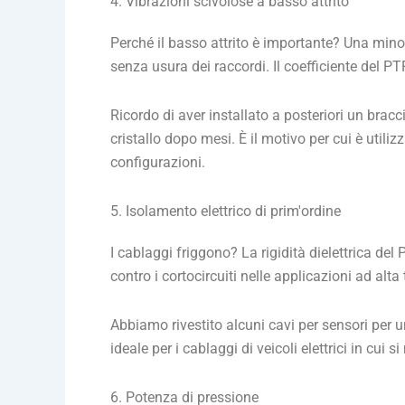
4. Vibrazioni scivolose a basso attrito
Perché il basso attrito è importante? Una mino
senza usura dei raccordi. Il coefficiente del PT
Ricordo di aver installato a posteriori un brac
cristallo dopo mesi. È il motivo per cui è utiliz
configurazioni.
5. Isolamento elettrico di prim'ordine
I cablaggi friggono? La rigidità dielettrica de
contro i cortocircuiti nelle applicazioni ad alta
Abbiamo rivestito alcuni cavi per sensori per 
ideale per i cablaggi di veicoli elettrici in cui s
6. Potenza di pressione