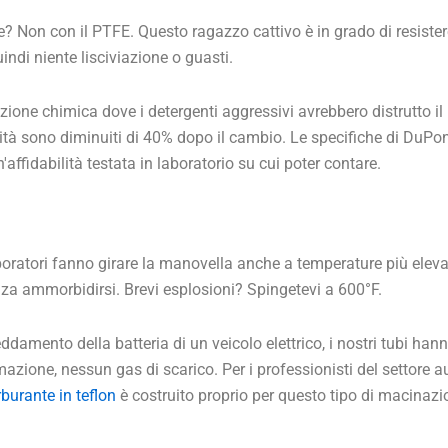
Non con il PTFE. Questo ragazzo cattivo è in grado di resistere ag
uindi niente lisciviazione o guasti.
azione chimica dove i detergenti aggressivi avrebbero distrutto il
ività sono diminuiti di 40% dopo il cambio. Le specifiche di DuPo
fidabilità testata in laboratorio su cui poter contare.
aboratori fanno girare la manovella anche a temperature più eleva
za ammorbidirsi. Brevi esplosioni? Spingetevi a 600°F.
eddamento della batteria di un veicolo elettrico, i nostri tubi ha
azione, nessun gas di scarico. Per i professionisti del settore a
rburante in teflon
è costruito proprio per questo tipo di macinazio