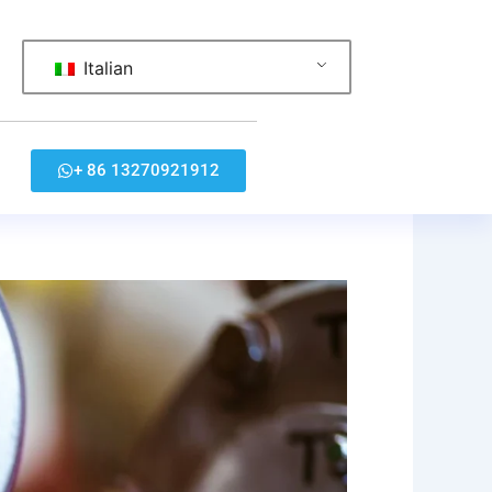
Italian
+ 86 13270921912