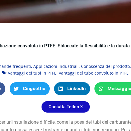
ubazione convoluta in PTFE: Sbloccate la flessibilità e la durat
ande frequenti
,
Applicazioni industriali
,
Conoscenza del prodotto
Vantaggi dei tubi in PTFE
,
Vantaggi del tubo convoluto in PTFE
e
Cinguettio
LinkedIn
Messaggi
Contatta Teflon X
i per un'installazione difficile, come la posa dei tubi del carbura
te quanto possa essere frustrante quando i tubi non reggono. Pe