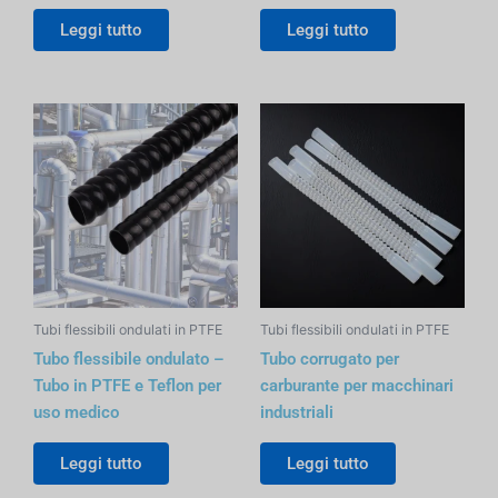
Leggi tutto
Leggi tutto
Tubi flessibili ondulati in PTFE
Tubi flessibili ondulati in PTFE
Tubo flessibile ondulato –
Tubo corrugato per
Tubo in PTFE e Teflon per
carburante per macchinari
uso medico
industriali
Leggi tutto
Leggi tutto