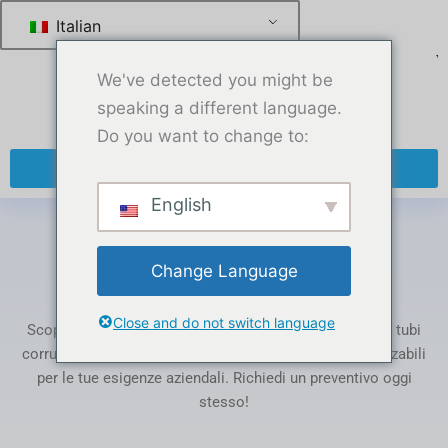
跳
Italian
至
内
We've detected you might be
容
speaking a different language.
Do you want to change to:
+ 86 13270921912
English
Casa
-
Tubi flessibili ondulati in PTFE
Change Language
Categoria: PTFE Corrugated Hoses
Close and do not switch language
Scopri la nostra gamma di prodotti in PTFE: tubi, barre, tubi
corrugati, guarnizioni e film. Completamente personalizzabili
per le tue esigenze aziendali. Richiedi un preventivo oggi
stesso!