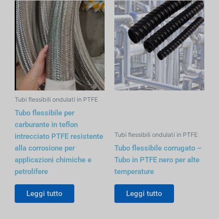
Tubi flessibili ondulati in PTFE
Tubo flessibile per
carburante in teflon
Tubi flessibili ondulati in PTFE
intrecciato PTFE resistente
alla corrosione per
Tubo flessibile corrugato –
applicazioni chimiche e
Tubo in PTFE nero per alte
petrolifere
temperature
Leggi tutto
Leggi tutto