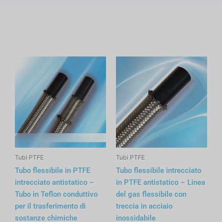
Tubi PTFE
Tubi PTFE
Tubo flessibile in PTFE
Tubo flessibile intrecciato
intrecciato antistatico –
in PTFE antistatico – Linea
Tubo in Teflon conduttivo
del gas flessibile con
per il trasferimento di
treccia in acciaio
sostanze chimiche
inossidabile