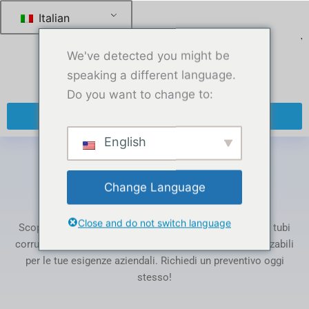
跳
Italian
至
内
We've detected you might be
容
speaking a different language.
Do you want to change to:
+ 86 13270921912
English
Casa
-
Prodotti taggati “anti static braided tube”
Change Language
Tag: anti static braided tube
Close and do not switch language
Scopri la nostra gamma di prodotti in PTFE: tubi, barre, tubi
corrugati, guarnizioni e film. Completamente personalizzabili
per le tue esigenze aziendali. Richiedi un preventivo oggi
stesso!