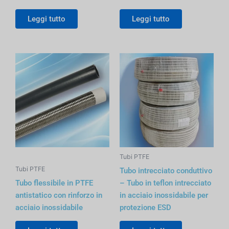
Leggi tutto
Leggi tutto
Tubi PTFE
Tubi PTFE
Tubo intrecciato conduttivo
Tubo flessibile in PTFE
– Tubo in teflon intrecciato
antistatico con rinforzo in
in acciaio inossidabile per
acciaio inossidabile
protezione ESD