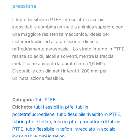
pressione
Il tubo flessibile in PTFE intrecciato in acciaio
inossidabile combina un'inerzia chimica superiore con
una maggiore resistenza meccanica, ideale per
sistemi idraulici ad alta pressione e linee di
raffreddamento aerospaziali. Lo strato interno in PTFE
resiste ad acidi, alcali e solventi, mentre la treccia
metallica ne aumenta la durata fino a 1,6 MPa.
Disponibile con diametri interni 1–200 mm per
un'installazione flessibile.
Categoria
Tubi PTFE
Etichette
tubi flessibili in ptfe
,
tubi in
politetrafluoroetilene
,
tubo flessibile rivestito in PTFE
,
tubi in ptfe e teflon
,
tubo in ptfe
,
produttore di tubi in
PTFE
,
tubo flessibile in teflon intrecciato in acciaio
inossidabile
,
tubi in teflon