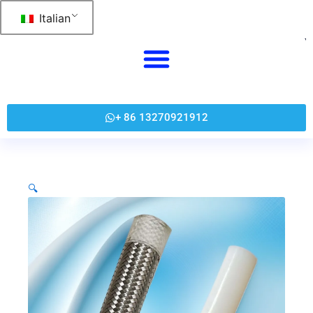
跳
Italian
至
内
容
+ 86 13270921912
🔍