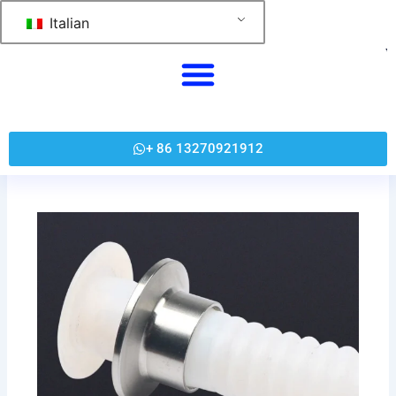
跳
Italian
至
内
容
+ 86 13270921912