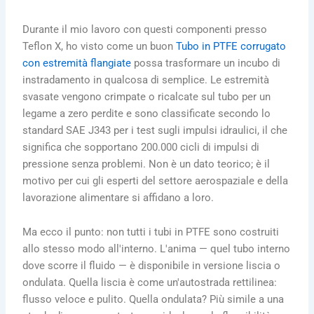
Durante il mio lavoro con questi componenti presso
Teflon X, ho visto come un buon
Tubo in PTFE corrugato
con estremità flangiate
possa trasformare un incubo di
instradamento in qualcosa di semplice. Le estremità
svasate vengono crimpate o ricalcate sul tubo per un
legame a zero perdite e sono classificate secondo lo
standard SAE J343 per i test sugli impulsi idraulici, il che
significa che sopportano 200.000 cicli di impulsi di
pressione senza problemi. Non è un dato teorico; è il
motivo per cui gli esperti del settore aerospaziale e della
lavorazione alimentare si affidano a loro.
Ma ecco il punto: non tutti i tubi in PTFE sono costruiti
allo stesso modo all'interno. L'anima — quel tubo interno
dove scorre il fluido — è disponibile in versione liscia o
ondulata. Quella liscia è come un'autostrada rettilinea:
flusso veloce e pulito. Quella ondulata? Più simile a una