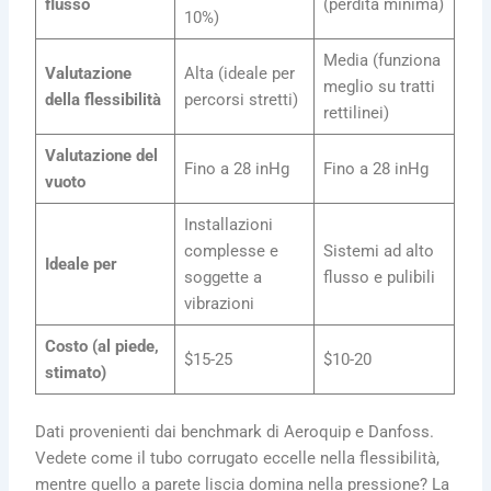
flusso
(perdita minima)
10%)
Media (funziona
Valutazione
Alta (ideale per
meglio su tratti
della flessibilità
percorsi stretti)
rettilinei)
Valutazione del
Fino a 28 inHg
Fino a 28 inHg
vuoto
Installazioni
complesse e
Sistemi ad alto
Ideale per
soggette a
flusso e pulibili
vibrazioni
Costo (al piede,
$15-25
$10-20
stimato)
Dati provenienti dai benchmark di Aeroquip e Danfoss.
Vedete come il tubo corrugato eccelle nella flessibilità,
mentre quello a parete liscia domina nella pressione? La