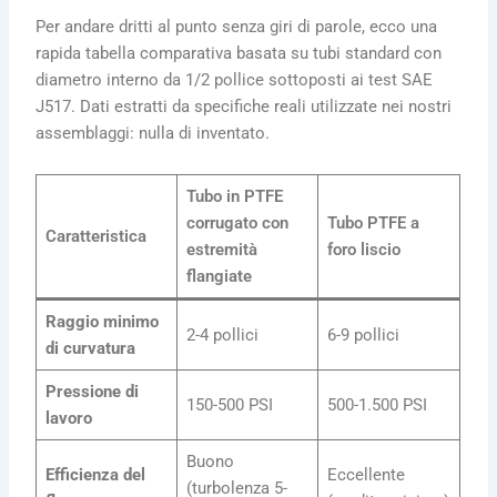
Per andare dritti al punto senza giri di parole, ecco una
rapida tabella comparativa basata su tubi standard con
diametro interno da 1/2 pollice sottoposti ai test SAE
J517. Dati estratti da specifiche reali utilizzate nei nostri
assemblaggi: nulla di inventato.
Tubo in PTFE
corrugato con
Tubo PTFE a
Caratteristica
estremità
foro liscio
flangiate
Raggio minimo
2-4 pollici
6-9 pollici
di curvatura
Pressione di
150-500 PSI
500-1.500 PSI
lavoro
Buono
Efficienza del
Eccellente
(turbolenza 5-