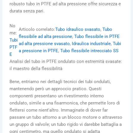
robusto tubo in PTFE ad alta pressione offre sicurezza e
durata senza pari.
No
Articolo correlato:
Tubo idraulico svasato
, 
Tubo
me:
flessibile ad alta pressione
, 
Tubo flessibile in PTFE
Tubi
ad alta pressione svasato
, 
Idraulica industriale
, 
Tubi
PTF
a pressione in PTFE
, 
Tubo flessibile intrecciato SS
E
Analisi del tubo in PTFE ondulato con estremità svasate:
il maestro della flessibilità
Bene, entriamo nei dettagli tecnici dei tubi ondulati,
mantenendo però un approccio pratico. Questi
componenti presentano un rivestimento interno
ondulato, simile a una fisarmonica, che permette loro di
flettersi come nient'altro. Immaginate di dover far
passare un tubo attorno a un blocco motore o attraverso
un gruppo di valvole; un tubo rigido vi darebbe battaglia a
ogni centimetro, ma quello ondulato si adatta