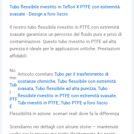
Tubo flessibile rivestito in Teflon X PTFE con estremità
svasate - Design a foro liscio
Il nostro tubo flessibile rivestito in PTFE con estremità
svasate garantisce un percorso del fluido puro e privo di
contaminazioni. Questo tubo rivestito in PTFE ad alta
purezza è ideale per le applicazioni critiche. Prestazioni
affidabili.
No
Articolo correlato:
Tubo per il trasferimento di
me:
sostanze chimiche
, 
Tubo flessibile con estremità
Tub
svasata
, 
Tubo flessibile ad alta purezza
, 
Tubo
i
flessibile rivestito in PTFE con estremità svasate
, 
PTF
Tubi rivestiti in PTFE
, 
Tubo PTFE a foro liscio
E
Flessibilità in azione: scenari reali dove fa la differenza
Scendiamo nei dettagli con alcune storie — mantenute