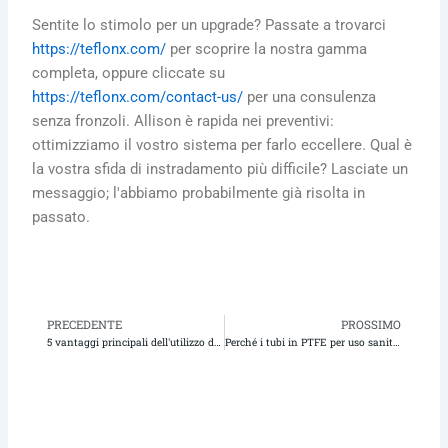
Sentite lo stimolo per un upgrade? Passate a trovarci
https://teflonx.com/
per scoprire la nostra gamma
completa, oppure cliccate su
https://teflonx.com/contact-us/
per una consulenza
senza fronzoli. Allison è rapida nei preventivi:
ottimizziamo il vostro sistema per farlo eccellere. Qual è
la vostra sfida di instradamento più difficile? Lasciate un
messaggio; l'abbiamo probabilmente già risolta in
passato.
PRECEDENTE
PROSSIMO
Precedente
Pr
5 vantaggi principali dell'utilizzo di tubi PTFE intrecciati in acciaio inox svasati in ambienti industriali difficili
Perché i tubi in PTFE per uso sanitario con raccordi svasati sono lo standard d'oro nella lavorazione di alimenti e bevande