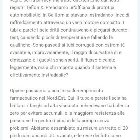
vaghe per la privacy, ma tratte direttamente dai nostri
registri Teflon X. Prendiamo un’officina di prototipi
automobilistici in California: stavano instradando linee di
raffreddamento attraverso un vano motore compatto. I
tubi a parete liscia dritti continuavano a piegarsi durante i
test, causando picchi di temperatura e fallendo le
qualifiche. Sono passati ai tubi corrugati con estremità
svasate e, improvvisamente, il raggio di curvatura si è
dimezzato e i guasti sono spariti. Il flusso è calato
leggermente, ma a chi importa quando il sistema è
effettivamente instradabile?
Oppure passiamo a una linea di riempimento
farmaceutico nel Nord-Est. Qui, il tubo a parete liscia ha
brillato: i fanghi ad alta viscosità richiedevano turbolenza
zero per evitare accumuli, e la maggiore resistenza alla
pressione ha gestito i picchi della pompa senza
problemi. Abbiamo assemblato su misura un tratto di 20
piedi con raccordi JIC svasati, e le rese dei lotti sono